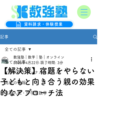
オンライン数学克服塾
数強塾
資料請求・体験授業
記事
全ての記事
数強塾｜数学｜塾｜オンライン
全ての記事
2025年4月22日
読了時間: 3分
【解決策】宿題をやらない
インターナショナルスクール
子どもと向き合う親の効果
高校の情報
的なアプローチ法
高校入試・中学生数学