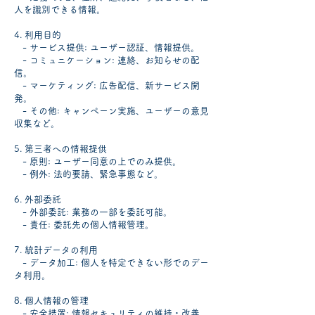
人を識別できる情報。
4. 利用目的
- サービス提供: ユーザー認証、情報提供。
- コミュニケーション: 連絡、お知らせの配
信。
- マーケティング: 広告配信、新サービス開
発。
- その他: キャンペーン実施、ユーザーの意見
収集など。
5. 第三者への情報提供
- 原則: ユーザー同意の上でのみ提供。
- 例外: 法的要請、緊急事態など。
6. 外部委託
- 外部委託: 業務の一部を委託可能。
- 責任: 委託先の個人情報管理。
7. 統計データの利用
- データ加工: 個人を特定できない形でのデー
タ利用。
8. 個人情報の管理
- 安全措置: 情報セキュリティの維持・改善。