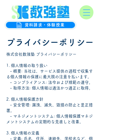
オンライン数学克服塾
数強塾
資料請求・体験授業
プライバシーポリシー
株式会社数強塾 プライバシーポリシー
1. 個人情報の取り扱い
- 概要: 当社は、サービス提供の過程で収集す
る個人情報の保護に最大限の注意を払います。
- コンプライアンス: 法令および規範の遵守。
- 取得方法: 個人情報は適法かつ適正に取得。
2. 個人情報保護方針
- 安全管理: 漏洩、滅失、毀損の防止と是正措
置。
- マネジメントシステム: 個人情報保護マネジ
メントシステムの定期的な見直しと改善。
3. 個人情報の定義
- 定義: 氏名、住所、連絡先、学校名など、個