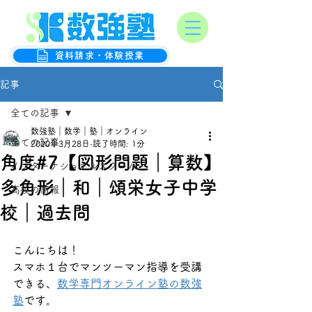
オンライン数学克服塾
数強塾
資料請求・体験授業
記事
全ての記事
数強塾｜数学｜塾｜オンライン
全ての記事
2020年3月28日
読了時間: 1分
角度#7【図形問題｜算数】
インターナショナルスクール
多角形｜和｜頌栄女子中学
高校の情報
校｜過去問
こんにちは！
スマホ１台でマンツーマン指導を受講
できる、
数学専門オンライン塾の数強
塾
です。