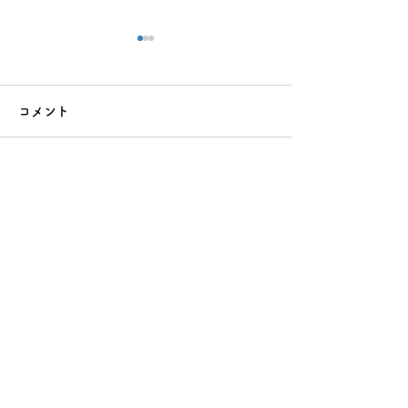
コメント
コメントを追加…
夏休みの反抗期、どう乗
クーラー病（冷
り越える？親が今すぐで
は？原因と今日
きる5つの向き合い方
る対策8選
運営企業について