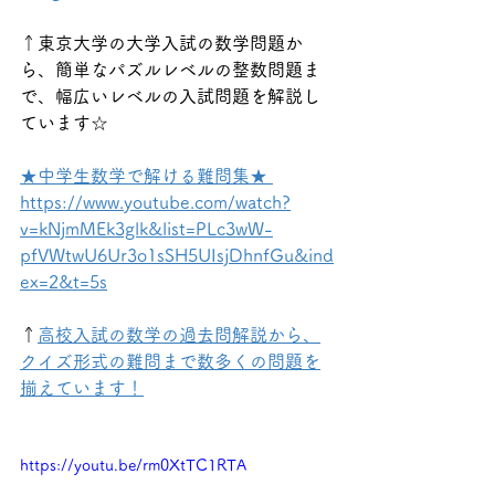
↑東京大学の大学入試の数学問題か
ら、簡単なパズルレベルの整数問題ま
で、幅広いレベルの入試問題を解説し
ています☆
★中学生数学で解ける難問集★ 
https://www.youtube.com/watch?
v=kNjmMEk3glk&list=PLc3wW-
pfVWtwU6Ur3o1sSH5UIsjDhnfGu&ind
ex=2&t=5s
↑
高校入試の数学の過去問解説から、
クイズ形式の難問まで数多くの問題を
揃えています！
https://youtu.be/rm0XtTC1RTA