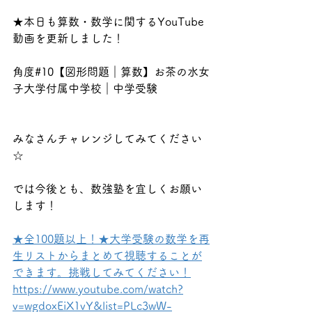
★本日も算数・数学に関するYouTube
動画を更新しました！
角度#10【図形問題｜算数】お茶の水女
子大学付属中学校｜中学受験
みなさんチャレンジしてみてください
☆
では今後とも、数強塾を宜しくお願い
します！
★全100題以上！★大学受験の数学を再
生リストからまとめて視聴することが
できます。挑戦してみてください！
https://www.youtube.com/watch?
v=wgdoxEiX1vY&list=PLc3wW-