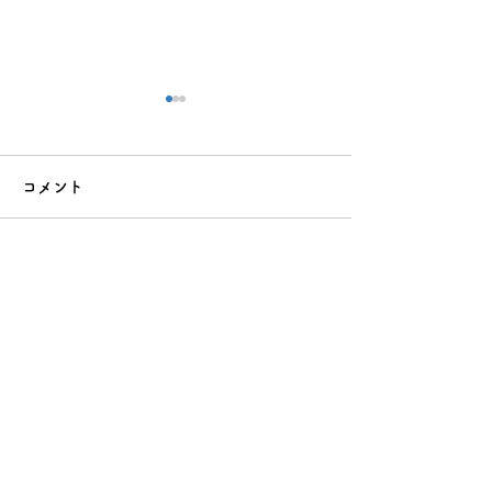
コメント
コメントを追加…
夏休みの反抗期、どう乗
クーラー病（冷
り越える？親が今すぐで
は？原因と今日
きる5つの向き合い方
る対策8選