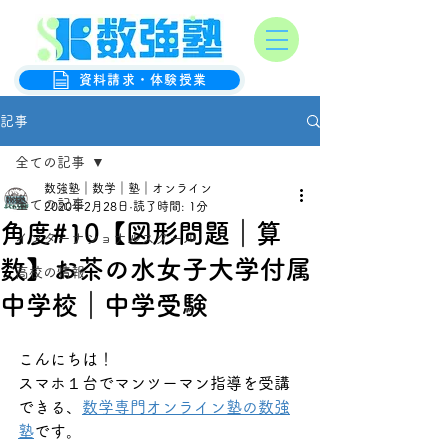
オンライン数学克服塾
数強塾
資料請求・体験授業
記事
全ての記事
数強塾｜数学｜塾｜オンライン
全ての記事
2020年2月28日
読了時間: 1分
角度#10【図形問題｜算
インターナショナルスクール
数】お茶の水女子大学付属
高校の情報
中学校｜中学受験
こんにちは！
スマホ１台でマンツーマン指導を受講
できる、
数学専門オンライン塾の数強
塾
です。