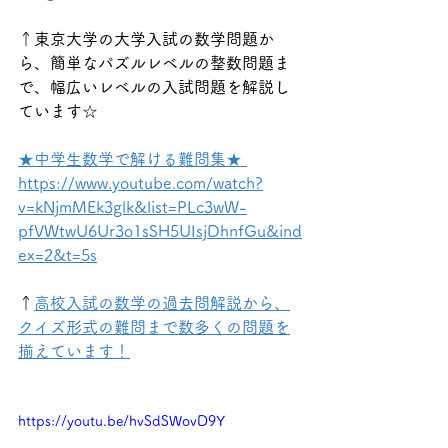
↑東京大学の大学入試の数学問題か
ら、簡単なパズルレベルの整数問題ま
で、幅広いレベルの入試問題を解説し
ています☆
★中学生数学で解ける難問集★ 
https://www.youtube.com/watch?
v=kNjmMEk3glk&list=PLc3wW-
pfVWtwU6Ur3o1sSH5UIsjDhnfGu&ind
ex=2&t=5s
↑
高校入試の数学の過去問解説から、
クイズ形式の難問まで数多くの問題を
揃えています！
https://youtu.be/hvSdSWovD9Y