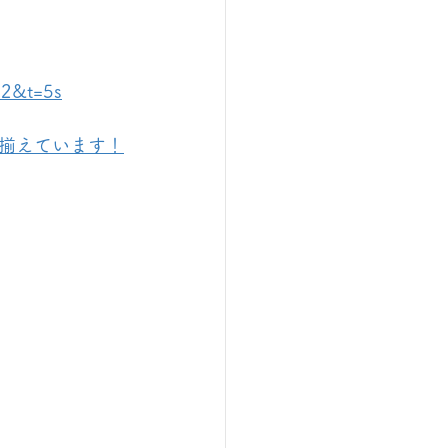
=2&t=5s
揃えています！