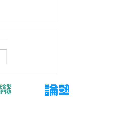
学年なのに数学の危機感
いと感じるとき
もの数学を支えたいが、言い
・任せすぎのどちらにもなら
関わり方を探している保護者
けた記事です。今回扱うのは
望校、現在点、残り回数を本
可視化し、今週の行動へ落と
です。結論から言えば、問題
業を増やす前に、判断材料と
確認する日を決めることが大
す。 「中3 数学 危機感な