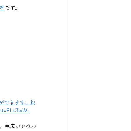
塾
です。
ができます。挑
st=PLc3wW-
、幅広いレベル