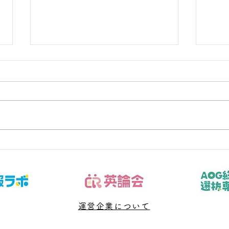
数学の無料相談で保護者が伝
受験
えるべき5つの事実
がな
子どもの数学を支えたいが、言い
子ど
過ぎ・任せすぎのどちらにもなら
過ぎ
ない関わり方を探している保護者
ない
へ向けた記事です。今回扱うのは
へ向
「答案、通知表、学校進度、学習
「志
時間、本人の困り方を事実として
人と
共有する」です。結論から言え
す」
ば、問題や授業を増やす前に、判
や授
断材料と次に確認する日を決める
運営企業について
次に
ことが大切です。 「数学 無料相
切で