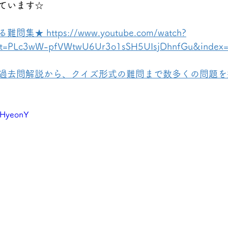
ています☆
 https://www.youtube.com/watch?
st=PLc3wW-pfVWtwU6Ur3o1sSH5UIsjDhnfGu&index
過去問解説から、クイズ形式の難問まで数多くの問題を
LeHyeonY