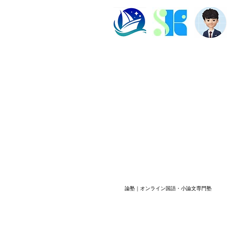
談 保護者」と検索する段階で
い」
は、不安の言葉と実際の原因が一
言葉
致していないことがあります。直
いこ
近の答案、学
学校
塾長紹介
よくある質問
ビル202数強塾
Dr.okke
プライバシーポリシー
神奈川県横浜市の数学専
代表直通連絡先
fujiwa
論塾｜オンライン国語・小論文専門塾
​© 2026 数強塾