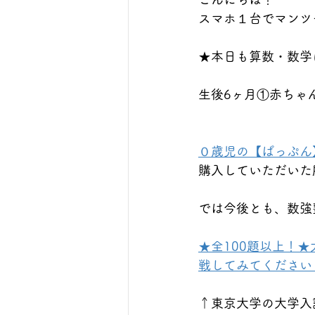
スマホ１台でマンツ
★本日も算数・数学に
生後6ヶ月①赤ちゃんとママ 
０歳児の【ぱっぷん
購入していただいた
では今後とも、数強
★全100題以上！
戦してみてください！https
↑東京大学の大学入