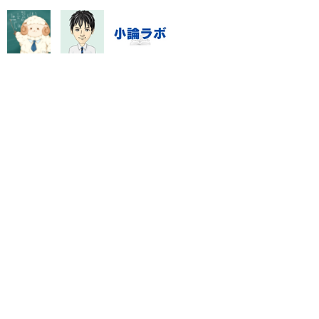
と検索する段階では、不安の
と実際の原因が一致していな
とがあります。直近の答案、
ワー
指導システム・料金
数学資料集
Blog
特定商取引に基づく表記
門塾「数強塾」オンライン対応
rashinno@icloud.com