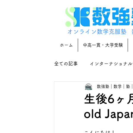
オンライン数学克服塾
ホーム
中高一貫・大学受験
全ての記事
インターナショナル
数強塾｜数学｜塾
生後6ヶ月
old Jap
こんにちは！