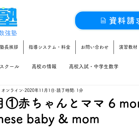
資料請
数強塾
塾長挨拶
指導システム・料金
お問い合わせ
演習教材
スクール
高校の情報
高校入試・中学生数学
｜オンライン
2020年11月1日
読了時間: 1分
①赤ちゃんとママ 6 mon
anese baby & mom