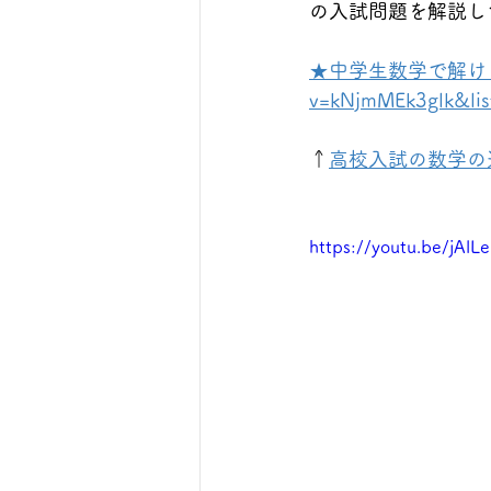
の入試問題を解説し
★中学生数学で解ける難問集★
v=kNjmMEk3glk&li
↑
高校入試の数学の
https://youtu.be/jAl