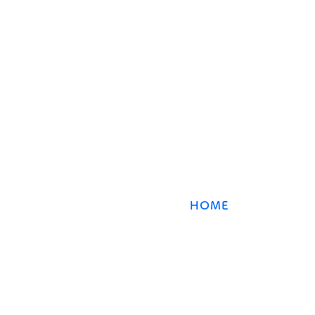
​数強塾
オンライン数学塾
数強塾​ Group
〒231−0868 神奈川県横浜市中区石川町2丁目66林
HOME