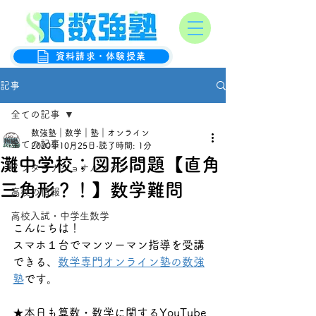
オンライン数学克服塾
数強塾
資料請求・体験授業
記事
全ての記事
数強塾｜数学｜塾｜オンライン
全ての記事
2020年10月25日
読了時間: 1分
灘中学校：図形問題【直角
インターナショナルスクール
三角形？！】数学難問
高校の情報
高校入試・中学生数学
こんにちは！
スマホ１台でマンツーマン指導を受講
できる、
数学専門オンライン塾の数強
塾
です。
★本日も算数・数学に関するYouTube