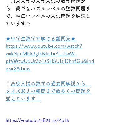
↑東京大学の大学入試の数学問題か
ら、簡単なパズルレベルの整数問題ま
で、幅広いレベルの入試問題を解説し
ています☆
★中学生数学で解ける難問集★ 
https://www.youtube.com/watch?
v=kNjmMEk3glk&list=PLc3wW-
pfVWtwU6Ur3o1sSH5UIsjDhnfGu&ind
ex=2&t=5s
↑
高校入試の数学の過去問解説から、
クイズ形式の難問まで数多くの問題を
揃えています！
https://youtu.be/FBXLngZ4p1k