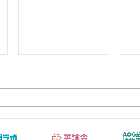
数学の無料相談で保護者が伝
受験
えるべき5つの事実
がな
子どもの数学を支えたいが、言い
子ど
過ぎ・任せすぎのどちらにもなら
過ぎ
ない関わり方を探している保護者
ない
へ向けた記事です。今回扱うのは
へ向
「答案、通知表、学校進度、学習
「志
時間、本人の困り方を事実として
人と
共有する」です。結論から言え
す」