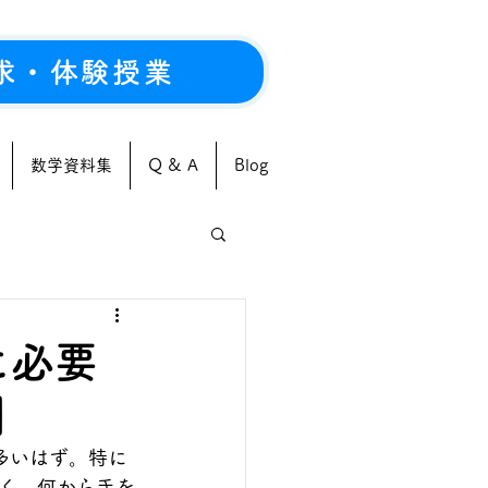
求・体験授業
数学資料集
Q & A
Blog
に必要
】
多いはず。特に
く、何から手を