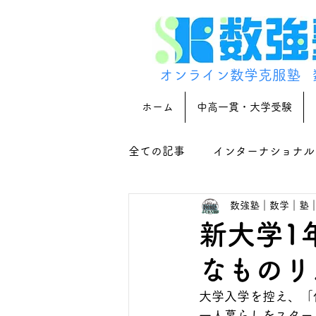
オンライン数学克服塾
ホーム
中高一貫・大学受験
全ての記事
インターナショナル
数強塾｜数学｜塾
新大学1
なものリ
大学入学を控え、「
一人暮らしをスター