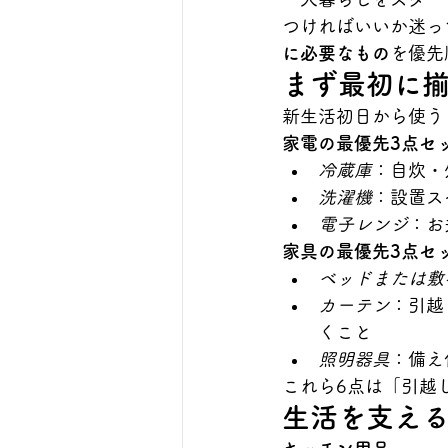
つければいいか迷っ
に必要なもの
を優先
まず最初に
新生活初日から使う
家電の最優先3点セ
冷蔵庫
：自炊・
洗濯機
：設置ス
電子レンジ
：お
家具の最優先3点セ
ベッドまたは敷
カーテン
：引越
くこと
照明器具
：備え
これら6点は「引越
生活を支え