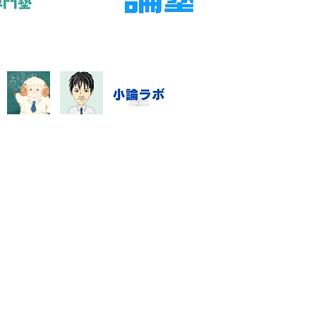
業を増やす前に、判断材料と
確認する日を決めることが大
す。 「中3 数学 危機感な
と検索する段階では、不安の
と実際の原因が一致していな
とがあります。直近の答案、
ワー
指導システム・料金
数学資料集
Blog
特定商取引に基づく表記
門塾「数強塾」オンライン対応
rashinno@icloud.com