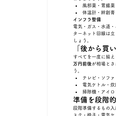
風邪薬・胃腸薬
体温計・絆創膏
インフラ整備
電気・ガス・水道・
ターネット回線は立
しょう。
「後から買
すべてを一度に揃え
万円前後
が相場とさ
う。
テレビ・ソファ
電気ケトル・炊
掃除機・アイロ
準備を段階
段階準備するもの入
スク・椅子・電気ケ