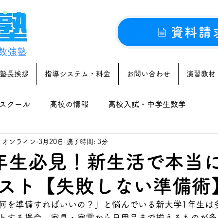
資料請
数強塾
塾長挨拶
指導システム・料金
お問い合わせ
演習教材
スクール
高校の情報
高校入試・中学生数学
｜オンライン
3月20日
読了時間: 3分
年生必見！新生活で本当
スト【失敗しない準備術
何を準備すればいいの？」と悩んでいる新大学1年生は
トする場合、家具・家電から日用品まで揃えるものが多