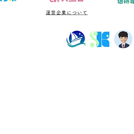
ば、問題や授業を増やす前に、判
や授
断材料と次に確認する日を決める
運営企業について
次に
ことが大切です。 「数学 無料相
切で
談 保護者」と検索する段階で
い」
は、不安の言葉と実際の原因が一
言葉
致していないことがあります。直
いこ
近の答案、学
学校
塾長紹介
よくある質問
ビル202数強塾
Dr.okke
プライバシーポリシー
神奈川県横浜市の数学専
代表直通連絡先
fujiwa