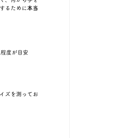
するために
本当
L程度が目安
イズを測ってお