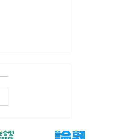
学年なのに数学の危機感
いと感じるとき
もの数学を支えたいが、言い
・任せすぎのどちらにもなら
関わり方を探している保護者
けた記事です。今回扱うのは
望校、現在点、残り回数を本
可視化し、今週の行動へ落と
です。結論から言えば、問題