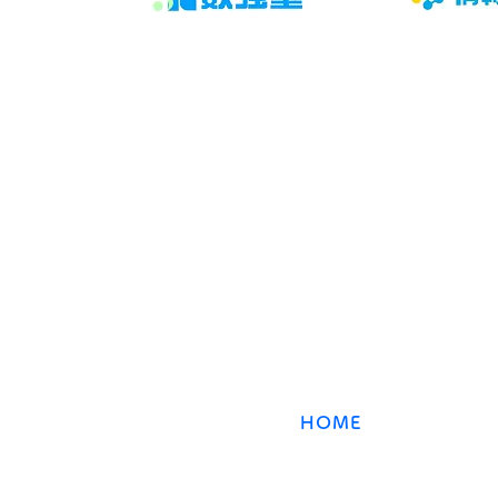
日からできる実践法
​数強塾
オンライン数学塾
数強塾​ Group
〒231−0868 神奈川県横浜市中区石川町2丁目66林
HOME