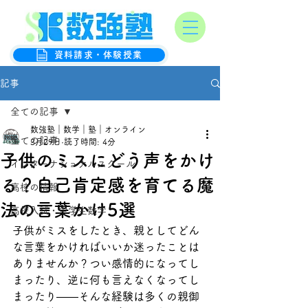
オンライン数学克服塾
数強塾
資料請求・体験授業
記事
全ての記事
数強塾｜数学｜塾｜オンライン
全ての記事
3月29日
読了時間: 4分
子供のミスにどう声をかけ
インターナショナルスクール
る？自己肯定感を育てる魔
高校の情報
法の言葉かけ5選
高校入試・中学生数学
子供がミスをしたとき、親としてどん
な言葉をかければいいか迷ったことは
ありませんか？つい感情的になってし
まったり、逆に何も言えなくなってし
まったり——そんな経験は多くの親御