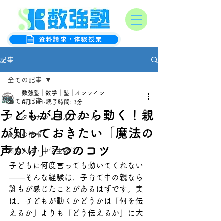
オンライン数学克服塾
数強塾
資料請求・体験授業
記事
全ての記事
数強塾｜数学｜塾｜オンライン
全ての記事
6月11日
読了時間: 3分
子どもが自分から動く！親
インターナショナルスクール
が知っておきたい「魔法の
高校の情報
声かけ」7つのコツ
高校入試・中学生数学
子どもに何度言っても動いてくれない
——そんな経験は、子育て中の親なら
誰もが感じたことがあるはずです。実
は、子どもが動くかどうかは「何を伝
えるか」よりも「どう伝えるか」に大