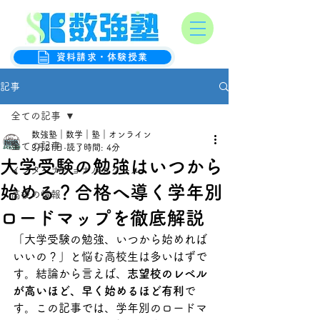
オンライン数学克服塾
数強塾
資料請求・体験授業
記事
全ての記事
数強塾｜数学｜塾｜オンライン
全ての記事
3月21日
読了時間: 4分
大学受験の勉強はいつから
インターナショナルスクール
始める？合格へ導く学年別
高校の情報
ロードマップを徹底解説
「大学受験の勉強、いつから始めれば
いいの？」と悩む高校生は多いはずで
す。結論から言えば、
志望校のレベル
が高いほど、早く始めるほど有利
で
す。この記事では、学年別のロードマ