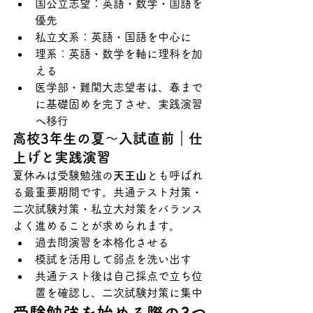
国公立志望：英語・数学・国語を
優先
私立文系：英語・国語を中心に
理系：英語・数学を軸に理科を加
える
医学部・難関大志望者は、春まで
に基礎固めを完了させ、実践演習
へ移行
高校3年生の夏〜入試直前｜仕
上げと実践演習
夏休みは受験勉強の
天王山
とも呼ばれ
る最重要期間です。共通テスト対策・
二次試験対策・私立大対策をバランス
よく進めることが求められます。
過去問演習を本格化させる
模試を活用して弱点を洗い出す
共通テスト後は自己採点で立ち位
置を確認し、二次試験対策に集中