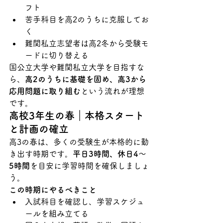
フト
苦手科目を高2のうちに克服してお
く
難関私立志望者は高2冬から受験モ
ードに切り替える
国公立大学や難関私立大学を目指すな
ら、
高2のうちに基礎を固め、高3から
応用問題に取り組む
という流れが理想
です。
高校3年生の春｜本格スタート
と計画の確立
高3の春は、多くの受験生が本格的に動
き出す時期です。
平日3時間、休日4〜
5時間
を目安に学習時間を確保しましょ
う。
この時期にやるべきこと
入試科目を確認し、学習スケジュ
ールを組み立てる