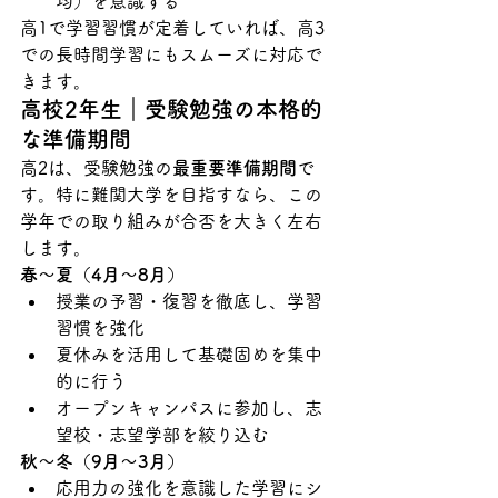
均）を意識する
高1で学習習慣が定着していれば、高3
での長時間学習にもスムーズに対応で
きます。
高校2年生｜受験勉強の本格的
な準備期間
高2は、受験勉強の
最重要準備期間
で
す。特に難関大学を目指すなら、この
学年での取り組みが合否を大きく左右
します。
春〜夏（4月〜8月）
授業の予習・復習を徹底し、学習
習慣を強化
夏休みを活用して基礎固めを集中
的に行う
オープンキャンパスに参加し、志
望校・志望学部を絞り込む
秋〜冬（9月〜3月）
応用力の強化を意識した学習にシ