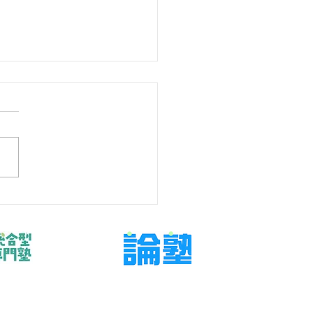
学年なのに数学の危機感
いと感じるとき
もの数学を支えたいが、言い
・任せすぎのどちらにもなら
関わり方を探している保護者
けた記事です。今回扱うのは
望校、現在点、残り回数を本
可視化し、今週の行動へ落と
です。結論から言えば、問題
業を増やす前に、判断材料と
確認する日を決めることが大
す。 「中3 数学 危機感な