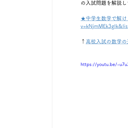
の入試問題を解説し
★中学生数学で解ける難問集★
v=kNjmMEk3glk&li
↑
高校入試の数学の
https://youtu.be/-u