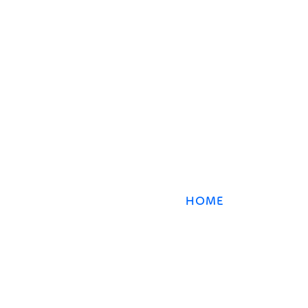
​数強塾
オンライン数学塾
数強塾​ Group
〒231−0868 神奈川県横浜市中区石川町2丁目66林
HOME