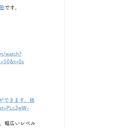
塾
です。
om/watch?
x=50&t=0s
ができます。挑
st=PLc3wW-
、幅広いレベル