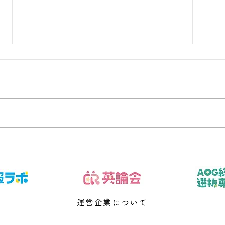
数学の無料相談で保護者が伝
受験
えるべき5つの事実
がな
子どもの数学を支えたいが、言い
子ど
過ぎ・任せすぎのどちらにもなら
過ぎ
ない関わり方を探している保護者
ない
へ向けた記事です。今回扱うのは
へ向
「答案、通知表、学校進度、学習
「志
時間、本人の困り方を事実として
人と
共有する」です。結論から言え
す」
ば、問題や授業を増やす前に、判
や授
断材料と次に確認する日を決める
運営企業について
次に
ことが大切です。 「数学 無料相
切で