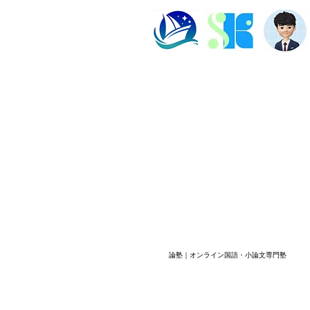
談 保護者」と検索する段階で
い」
は、不安の言葉と実際の原因が一
言葉
致していないことがあります。直
いこ
近の答案、学
学校
塾長紹介
よくある質問
ビル202数強塾
Dr.okke
プライバシーポリシー
神奈川県横浜市の数学専
代表直通連絡先
fujiwa
論塾｜オンライン国語・小論文専門塾
​© 2026 数強塾