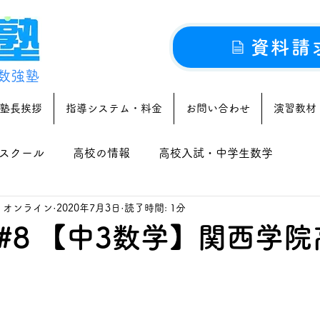
資料請
数強塾
塾長挨拶
指導システム・料金
お問い合わせ
演習教材
スクール
高校の情報
高校入試・中学生数学
｜オンライン
2020年7月3日
読了時間: 1分
#8 【中3数学】関西学