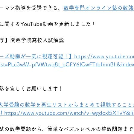
ーマン指導を受講できる、
数学専門オンライン塾の数強
関するYouTube動画を更新しました！
数学】関西学院高校入試解説
ーズ動画が一気に視聴可能！】
https://www.youtube.c
ist=PLc3wW-pfVWtwq8t_oCFY6ICwFTtbfmnBh&inde
塾を宜しくお願いします！
★大学受験の数学を再生リストからまとめて視聴すること
://www.youtube.com/watch?v=wgdoxEiX1vY&li
試の数学問題から、簡単なパズルレベルの整数問題まで