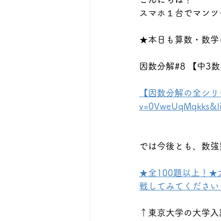
スマホ１台でマンツ
★本日も算数・数学に
因数分解#8 【中3
【因数分解の全シリ
v=0VweUqMqkks&l
では今後とも、数強
★全100題以上！
戦してみてください！https
↑東京大学の大学入