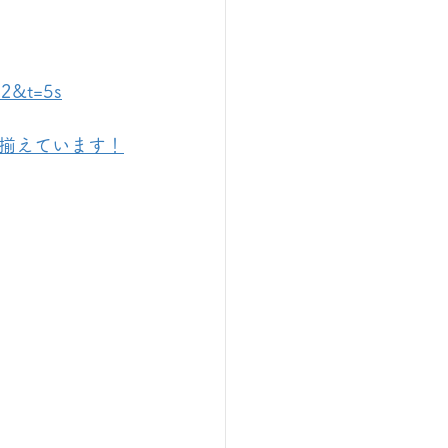
=2&t=5s
揃えています！