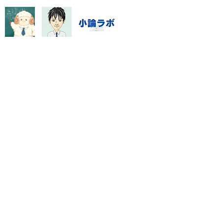
と検索する段階では、不安の
と実際の原因が一致していな
とがあります。直近の答案、
ワー
指導システム・料金
数学資料集
Blog
特定商取引に基づく表記
門塾「数強塾」オンライン対応
rashinno@icloud.com