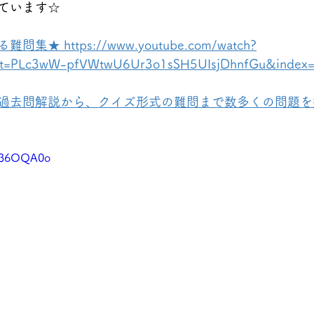
ています☆
 https://www.youtube.com/watch?
st=PLc3wW-pfVWtwU6Ur3o1sSH5UIsjDhnfGu&index
過去問解説から、クイズ形式の難問まで数多くの問題を
7u36OQA0o