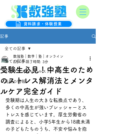
オンライン数学克服塾
数強塾
資料請求・体験授業
記事
全ての記事
数強塾｜数学｜塾｜オンライン
全ての記事
2月1日
読了時間: 3分
受験生必見！中高生のため
インターナショナルスクール
のストレス解消法とメンタ
高校の情報
ルケア完全ガイド
受験期は人生の大きな転換点であり、
多くの中高生が強いプレッシャーとス
トレスを感じています。厚生労働省の
調査によると、小学5年生から18歳未満
の子どもたちのうち、不安や悩みを抱