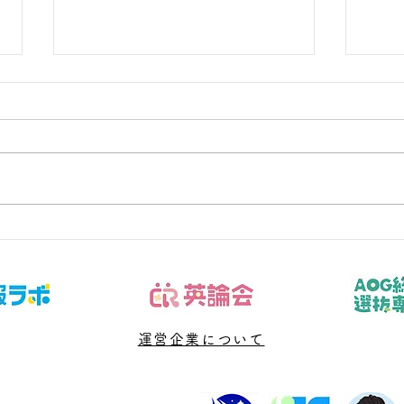
受験学年なのに数学の危機感
数学
がないと感じるとき
｜罰
子どもの数学を支えたいが、言い
子ど
過ぎ・任せすぎのどちらにもなら
過ぎ
ない関わり方を探している保護者
ない
へ向けた記事です。今回扱うのは
へ向
「志望校、現在点、残り回数を本
「開
人と可視化し、今週の行動へ落と
完了
す」です。結論から言えば、問題
論か
や授業を増やす前に、判断材料と
す前
次に確認する日を決めることが大
運営企業について
日を
切です。 「中3 数学 危機感な
「数
い」と検索する段階では、不安の
る段
言葉と実際の原因が一致していな
原因