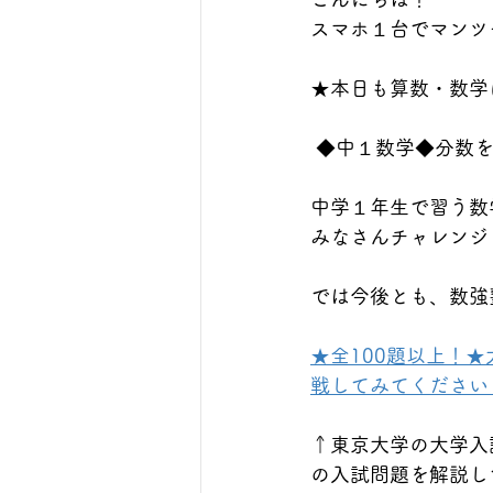
スマホ１台でマンツ
★本日も算数・数学に
 ◆中１数学◆分数
中学１年生で習う数
みなさんチャレンジ
では今後とも、数強
★全100題以上！
戦してみてください！https
↑東京大学の大学入
の入試問題を解説し