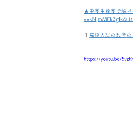
★中学生数学で解ける難問集★
v=kNjmMEk3glk&li
↑
高校入試の数学の
https://youtu.be/5vzK