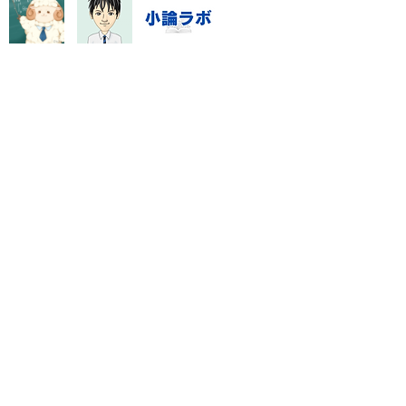
。直近の答案、学校ワーク、
時間
指導システム・料金
数学資料集
Blog
特定商取引に基づく表記
門塾「数強塾」オンライン対応
rashinno@icloud.com