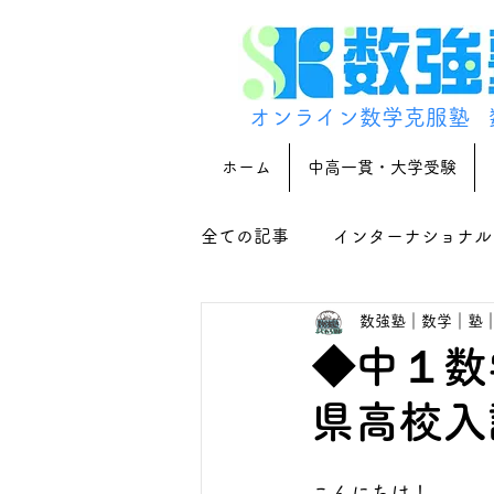
オンライン数学克服塾
ホーム
中高一貫・大学受験
全ての記事
インターナショナル
数強塾｜数学｜塾
◆中１数
県高校入
こんにちは！