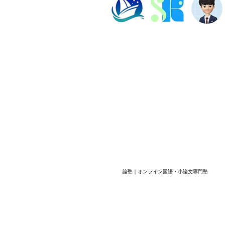
いことがあります。直近の答案、
ます
学校ワー
学習
塾長紹介
よくある質問
ビル202数強塾
Dr.okke
プライバシーポリシー
神奈川県横浜市の数学専
代表直通連絡先
fujiwa
論塾｜オンライン国語・小論文専門塾
​© 2026 数強塾