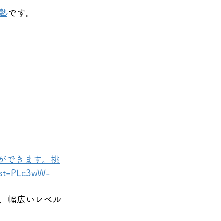
塾
です。
ができます。挑
st=PLc3wW-
、幅広いレベル