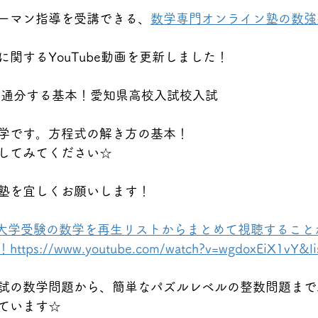
ーマン指導を受講できる、
数学専門オンライン塾の数強
関するYouTube動画を更新しました！
を通分する基本！愛知県高校入試校入試
学です。方程式の解き方の基本！
してみてください☆
塾を宜しくお願いします！
★大学受験の数学を再生リストからまとめて視聴すること
://www.youtube.com/watch?v=wgdoxEiX1vY&li
試の数学問題から、簡単なパズルレベルの整数問題まで
ています☆