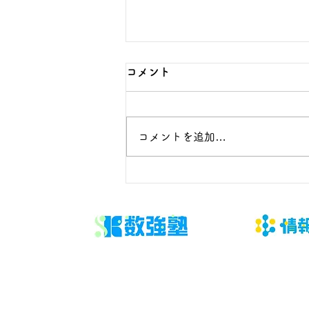
数学の無料相談で保護者が伝
コメント
えるべき5つの事実
子どもの数学を支えたいが、言い
コメントを追加…
過ぎ・任せすぎのどちらにもなら
ない関わり方を探している保護者
へ向けた記事です。今回扱うのは
「答案、通知表、学校進度、学習
時間、本人の困り方を事実として
共有する」です。結論から言え
ば、問題や授業を増やす前に、判
断材料と次に確認する日を決める
ことが大切です。 「数学 無料相
談 保護者」と検索する段階で
は、不安の言葉と実際の原因が一