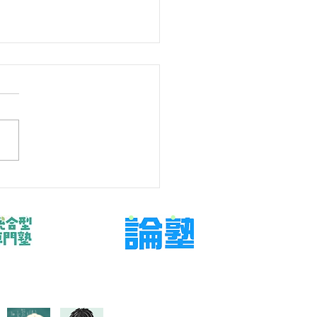
の宿題を巡る親子の約束
より完了条件
もの数学を支えたいが、言い
・任せすぎのどちらにもなら
関わり方を探している保護者
けた記事です。今回扱うのは
始条件、最低量、質問方法、
報告を短く決める」です。結
ら言えば、問題や授業を増や
に、判断材料と次に確認する
決めることが大切です。
学 宿題 親子 約束」と検索す
階では、不安の言葉と実際の
が一致していないことがあり