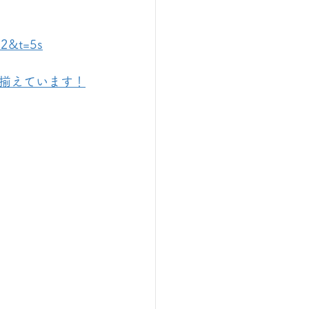
=2&t=5s
揃えています！