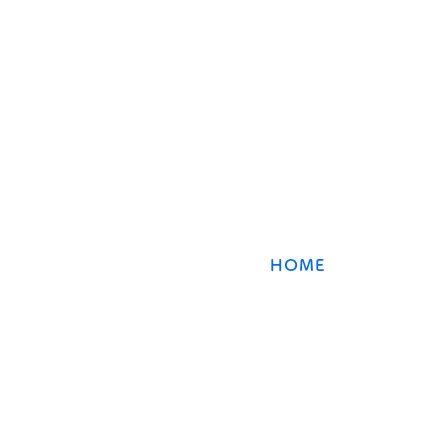
致していないことがあります。直
​数強塾
近の答案、学
オンライン数学塾
数強塾​ Group
〒231−0868 神奈川県横浜市中区石川町2丁目66林
HOME