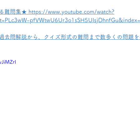
 https://www.youtube.com/watch?
st=PLc3wW-pfVWtwU6Ur3o1sSH5UIsjDhnfGu&index
過去問解説から、クイズ形式の難問まで数多くの問題を
vJiMZrI