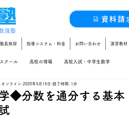
資料請
数強塾
塾長挨拶
指導システム・料金
お問い合わせ
演習教材
スクール
高校の情報
高校入試・中学生数学
｜オンライン
2020年5月15日
読了時間: 1分
学◆分数を通分する基本
試