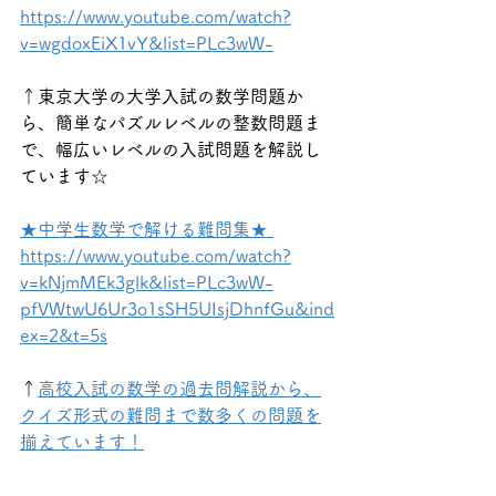
https://www.youtube.com/watch?
v=wgdoxEiX1vY&list=PLc3wW-
↑東京大学の大学入試の数学問題か
ら、簡単なパズルレベルの整数問題ま
で、幅広いレベルの入試問題を解説し
ています☆
★中学生数学で解ける難問集★ 
https://www.youtube.com/watch?
v=kNjmMEk3glk&list=PLc3wW-
pfVWtwU6Ur3o1sSH5UIsjDhnfGu&ind
ex=2&t=5s
↑
高校入試の数学の過去問解説から、
クイズ形式の難問まで数多くの問題を
揃えています！