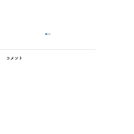
コメント
コメントを追加…
夏休みの反抗期、どう乗
クーラー病（冷
り越える？親が今すぐで
は？原因と今日
きる5つの向き合い方
る対策8選