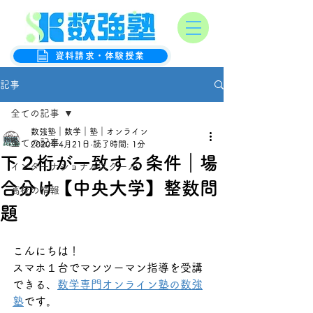
オンライン数学克服塾
数強塾
資料請求・体験授業
記事
全ての記事
数強塾｜数学｜塾｜オンライン
全ての記事
2020年4月21日
読了時間: 1分
下２桁が一致する条件｜場
インターナショナルスクール
合分け【中央大学】整数問
高校の情報
題
こんにちは！
スマホ１台でマンツーマン指導を受講
できる、
数学専門オンライン塾の数強
塾
です。