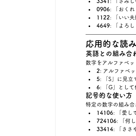
3341
: 「さみ
0906
: 「おく
1122
: 「いい
4649
: 「よろ
応用的な読
英語との組み合
数字をアルファベッ
2
: アルファベ
5
: 「S」に見
6
: 「G」とし
記号的な使い方
特定の数字の組み合
14106
: 「愛
724106
: 「何
33414
: 「さ