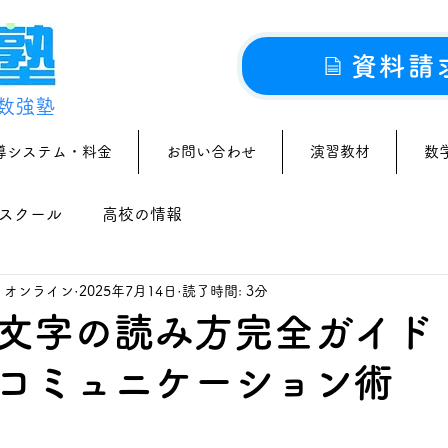
資料請
数強塾
導システム・料金
お問い合わせ
演習教材
数
スクール
高校の情報
｜オンライン
2025年7月14日
読了時間: 3分
文字の読み方完全ガイド
コミュニケーション術