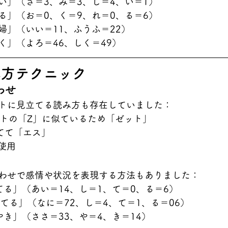
しい」（さ＝3、み＝3、し＝4、い＝1）
れる」（お＝0、く＝9、れ＝0、る＝6）
夫婦」（いい＝11、ふうふ＝22）
しく」（よろ＝46、しく＝49）
み方テクニック
わせ
トに見立てる読み方も存在していました：
ットの「Z」に似ているため「ゼット」
立てて「エス」
て使用
わせで感情や状況を表現する方法もありました：
してる」（あい＝14、し＝1、て＝0、る＝6）
してる」（なに＝72、し＝4、て＝1、る＝06）
さやき」（ささ＝33、や＝4、き＝14）