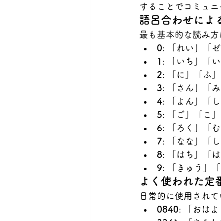
することでコミュニ
語呂合わせによ
最も基本的な読み方
0
: 「れい」「
1
: 「いち」「
2
: 「に」「ふ
3
: 「さん」「
4
: 「よん」「
5
: 「ご」「こ」
6
: 「ろく」「
7
: 「なな」「
8
: 「はち」「
9
: 「きゅう」
よく使われた定
日常的に使用されて
0840
: 「おは