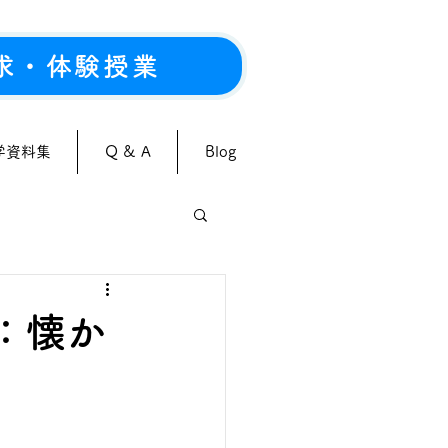
求・体験授業
学資料集
Q & A
Blog
：懐か