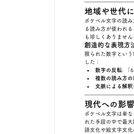
地域や世代
ポケベル文字の読み
る読み方が使われる
も珍しくありません
創造的な表現方
限られた数字という
した：
数字の反転
: 
複数の読み方の
文脈による解釈
現代への影
ポケベル文字は単な
れた手段の中で最大
語文化や絵文字文化