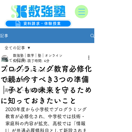
オンライン数学克服塾
数強塾
資料請求・体験授業
記事
全ての記事
数強塾｜数学｜塾｜オンライン
全ての記事
5月22日
読了時間: 4分
プログラミング教育必修化
インターナショナルスクール
で親が今すべき3つの準備
高校の情報
｜子どもの未来を守るため
高校入試・中学生数学
に知っておきたいこと
2020年度から小学校でプログラミング
教育が必修化され、中学校では技術・
家庭科の内容が拡充、高校では「情報
I」が共通必履修科目として新設されま