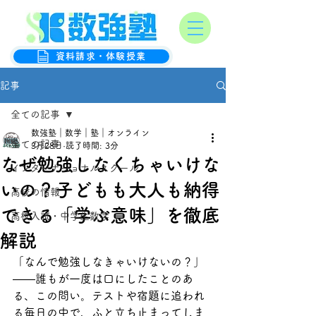
オンライン数学克服塾
数強塾
資料請求・体験授業
記事
全ての記事
数強塾｜数学｜塾｜オンライン
全ての記事
3月28日
読了時間: 3分
なぜ勉強しなくちゃいけな
インターナショナルスクール
いの？子どもも大人も納得
高校の情報
できる「学ぶ意味」を徹底
高校入試・中学生数学
解説
「なんで勉強しなきゃいけないの？」
——誰もが一度は口にしたことのあ
る、この問い。テストや宿題に追われ
る毎日の中で、ふと立ち止まってしま