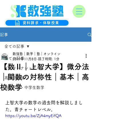
オンライン数学克服塾
数強塾
資料請求・体験授業
記事
全ての記事
数強塾｜数学｜塾｜オンライン
全ての記事
2019年11月8日
読了時間: 1分
【数Ⅱ｜上智大学】微分法
インターナショナルスクール
｜関数の対称性｜基本｜高
高校の情報
校数学
高校入試・中学生数学
上智大学の数学の過去問を解説しまし
た。青チャートレベル。
https://youtu.be/ZjA4myEifQA