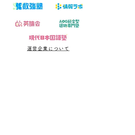
験生が今すぐ実践できる
きる5つの向き
完全ガイド
運営企業について
​数強塾
オンライン数学塾
数強塾​ Group
〒231−0868 神奈川県横浜市中区石川町2丁目66林ビル202数強塾
塾長紹介
指導システム・料金
よくある質問
数学資料集
Dr.okke
Blog