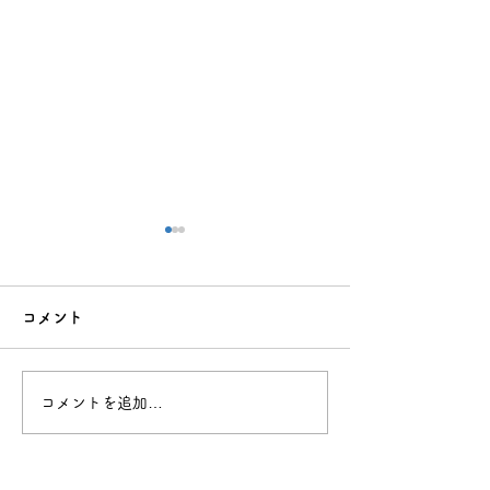
コメント
コメントを追加…
大学パンフレット・説明
夏休みの反抗期
会情報の賢い集め方｜受
り越える？親が