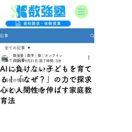
オンライン数学克服塾
数強塾
資料請求・体験授業
記事
全ての記事
数強塾｜数学｜塾｜オンライン
全ての記事
2025年9月21日
読了時間: 3分
AIに負けない子どもを育て
インターナショナルスクール
る！「なぜ？」の力で探求
高校の情報
心と人間性を伸ばす家庭教
高校入試・中学生数学
育法