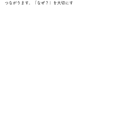
つながります。「なぜ？」を大切にす
る家庭教育で、AI に負けない豊かな人
間性を育んでいきましょう。
すべて表示
最新記事