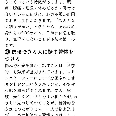
きにくいという特徴があります。頭
痛・腹痛・眠気・体のだるさ・寝付け
ないといった症状は、心の不調が原因
である可能性があります。「なんとな
く調子が悪い」と感じたら、それは心
身からのSOSサイン。早めに休息を取
り、無理をしないことが予防の第一歩
です。
③ 信頼できる人に話す習慣を
つける
悩みや不安を誰かに話すことは、科学
的にも効果が証明されています。コミ
ュニケーションによって分泌される
オ
キシトシン
というホルモンが、不安や
心配を和らげてくれます。友人、家
族、先生など、話しやすい相手を4月の
うちに見つけておくことが、精神的な
安定につながります。一人で抱え込ま
ず、早めに相談する習慣をつけましょ