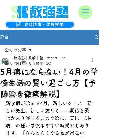
オンライン数学克服塾
数強塾
資料請求・体験授業
記事
全ての記事
数強塾｜数学｜塾｜オンライン
全ての記事
4月17日
読了時間: 3分
5月病にならない！4月の学
インターナショナルスクール
校生活の賢い過ごし方【予
高校の情報
防策を徹底解説】
高校入試・中学生数学
新学期が始まる4月。新しいクラス、新
しい先生、新しい友だち——期待と緊
張が入り混じるこの季節は、実は「5月
病」の種が芽吹きやすい時期でもあり
ます。「なんとなくやる気が出ない」