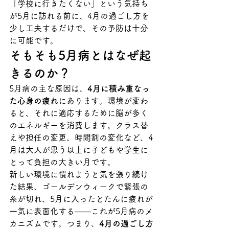
「学校に行きたくない」という気持ち
が5月に訪れる前に、4月の過ごし方を
少し工夫するだけで、その予防は十分
に可能です。
そもそも5月病とはなぜ起
きるのか？
5月病の主な原因は、
4月に積み重なっ
た心身の疲れ
にあります。環境が変わ
ると、それに適応するために脳が多く
のエネルギーを消費します。クラス替
えや担任の変更、時間割の変化など、4
月は大人が思う以上に子どもや学生に
とって負担の大きい月です。
新しい環境に慣れようと気を張り続け
た結果、ゴールデンウィークで緊張の
糸が切れ、5月に入ったとたんに疲れが
一気に表面化する——これが5月病のメ
カニズムです。つまり、
4月の過ごし方