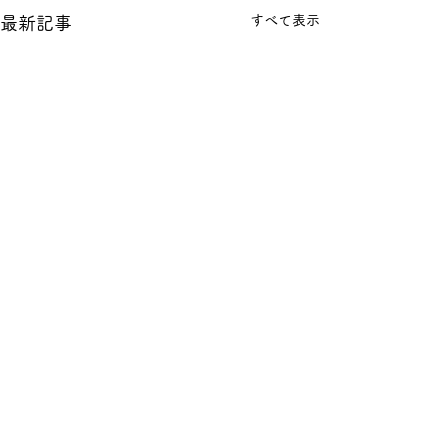
すべて表示
最新記事
数学の無料相談
が伝えるべき5
コメント