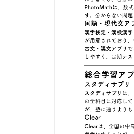
PhotoMath
は、数式
す。分からない問題
国語・現代文ア
漢字検定・漢検漢字
が用意されており、
古文・漢文
アプリで
しやすく、定期テス
総合学習ア
スタディサプリ
スタディサプリ
は、
の全科目に対応して
が、塾に通うよりも
Clear
Clear
は、全国の中