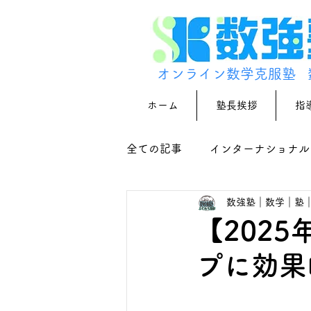
オンライン数学克服塾
ホーム
塾長挨拶
指
全ての記事
インターナショナル
数強塾｜数学｜塾
【202
プに効果