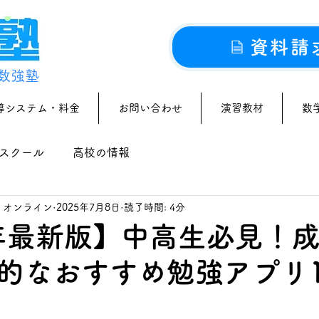
資料請
数強塾
導システム・料金
お問い合わせ
演習教材
数
スクール
高校の情報
｜オンライン
2025年7月8日
読了時間: 4分
5年最新版】中高生必見！
的なおすすめ勉強アプリ1