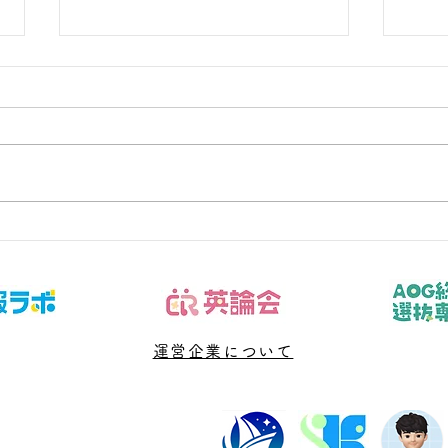
夏休みの反抗期、どう乗り越
クー
える？親が今すぐできる5つ
原因
の向き合い方
選
運営企業について