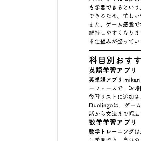
も学習できる
という
できるため、忙しい
また、
ゲーム感覚で
維持しやすくなりま
る仕組みが整ってい
科目別おす
英語学習アプリ
英単語アプリ mikan
ーフェースで、短時
復習リストに追加さ
Duolingo
は、ゲー
話から文法まで幅広
数学学習アプリ
数学トレーニング
は
に学習でき、自分の