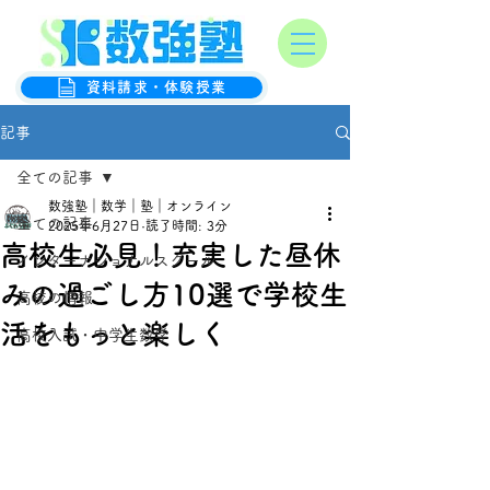
オンライン数学克服塾
数強塾
資料請求・体験授業
記事
全ての記事
数強塾｜数学｜塾｜オンライン
全ての記事
2025年6月27日
読了時間: 3分
高校生必見！充実した昼休
インターナショナルスクール
みの過ごし方10選で学校生
高校の情報
活をもっと楽しく
高校入試・中学生数学