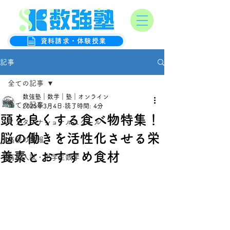
オンライン数学克服塾
数強塾
資料請求・体験授業
記事
全ての記事
数強塾｜数学｜塾｜オンライン
全ての記事
2025年3月4日
読了時間: 4分
頭を良くする食べ物特集！
インターナショナルスクール
脳の働きを活性化させる栄
高校の情報
養素とおすすめ食材
高校入試・中学生数学