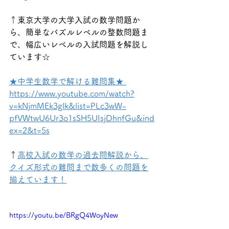
↑東京大学の大学入試の数学問題か
ら、簡単なパズルレベルの整数問題ま
で、幅広いレベルの入試問題を解説し
ています☆
★中学生数学で解ける難問集★ 
https://www.youtube.com/watch?
v=kNjmMEk3glk&list=PLc3wW-
pfVWtwU6Ur3o1sSH5UIsjDhnfGu&ind
ex=2&t=5s
↑
高校入試の数学の過去問解説から、
クイズ形式の難問まで数多くの問題を
揃えています！
https://youtu.be/BRgQ4WoyNew