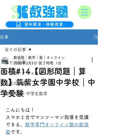
オンライン数学克服塾
数強塾
資料請求・体験授業
記事
全ての記事
数強塾｜数学｜塾｜オンライン
全ての記事
2020年3月5日
読了時間: 1分
面積#14【図形問題｜算
インターナショナルスクール
数】筑紫女学園中学校｜中
高校の情報
学受験
高校入試・中学生数学
こんにちは！
スマホ１台でマンツーマン指導を受講
できる、
数学専門オンライン塾の数強
塾
です。