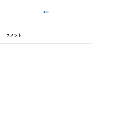
コメント
コメントを追加…
「見守る」と「口を出
優しい子に育て
す」の絶妙なバランス｜
親の関わり方7
子育てで悩む親のための
トと今日からで
実践ガイド
法
運営企業について