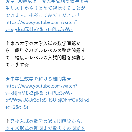
★全100題以上！★大学受験の数学を再
生リストからまとめて視聴することが
できます。挑戦してみてください！
https://www.youtube.com/watch?
v=wgdoxEiX1vY&list=PLc3wW-
↑東京大学の大学入試の数学問題か
ら、簡単なパズルレベルの整数問題ま
で、幅広いレベルの入試問題を解説し
ています☆
★中学生数学で解ける難問集★ 
https://www.youtube.com/watch?
v=kNjmMEk3glk&list=PLc3wW-
pfVWtwU6Ur3o1sSH5UIsjDhnfGu&ind
ex=2&t=5s
↑
高校入試の数学の過去問解説から、
クイズ形式の難問まで数多くの問題を