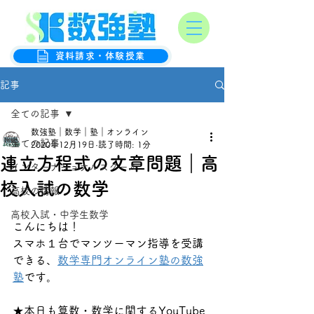
オンライン数学克服塾
数強塾
資料請求・体験授業
記事
全ての記事
数強塾｜数学｜塾｜オンライン
全ての記事
2020年12月19日
読了時間: 1分
連立方程式の文章問題｜高
インターナショナルスクール
校入試の数学
高校の情報
高校入試・中学生数学
こんにちは！
スマホ１台でマンツーマン指導を受講
できる、
数学専門オンライン塾の数強
塾
です。
★本日も算数・数学に関するYouTube