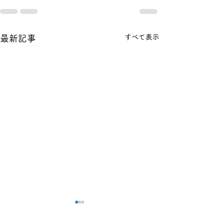
すべて表示
最新記事
数学の無料相談で保護者
受験学年なのに