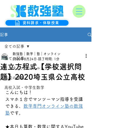
オンライン数学克服塾
数強塾
資料請求・体験授業
記事
全ての記事
数強塾｜数学｜塾｜オンライン
全ての記事
2020年8月24日
読了時間: 1分
連立方程式【学校選択問
インターナショナルスクール
題】2020埼玉県公立高校
高校の情報
高校入試・中学生数学
こんにちは！
スマホ１台でマンツーマン指導を受講
できる、
数学専門オンライン塾の数強
塾
です。
★本日も算数・数学に関するYouTube