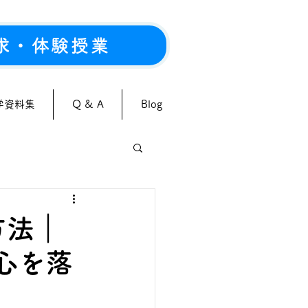
求・体験授業
学資料集
Q & A
Blog
方法｜
心を落