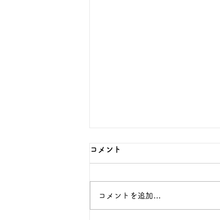
数学の学習相談前に準備する
コメント
もの｜答案から原因を早く見
つける
子どもの数学学習を支えたいが、
コメントを追加…
声かけや学習管理に迷っている保
護者へ向けた解説です。この記事