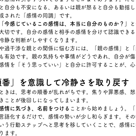
と自分も不安になる、あるいは親が怒ると自分も動揺し
成された「感情の同調」です。
「今感じているこの感情は、本当に自分のものか？」
と
大切です。自分の感情と相手の感情を分けて認識できる
冷静な判断がしやすくなります。
や過干渉な親との関係に悩む方には、「親の感情」と「
も有効です。親の気持ちや事情がどうであれ、自分が傷
感情を「そう思っていい」と自分に許可することが、心
る順番」を意識して冷静さを取り戻す
ときは、思考の順番が乱れがちです。焦りや罪悪感、怒
きことが後回しになってしまいます。
感情に気づき、名前をつける
ことから始めましょう。「
言語化するだけで、感情の勢いが少し和らぎます。その
いう行動ステップへと思考を移していくことで、感情に
ります。