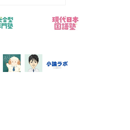
「使用場所、開始時刻、通
終了条件を親子で決める」と
観点から、現状の見分け方と
的な行動を整理します。数学
長く勉強したか」より、どこ
まり、次に何を直すかが見え
ど改善しやすくなります。
は、問題を増やす前に答案を
し、優先順位と再テスト日を
ることです。「使用場所、開
刻、通知
指導システム・料金
数学資料集
Blog
特定商取引に基づく表記