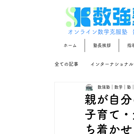
オンライン数学克服塾
ホーム
塾長挨拶
指
全ての記事
インターナショナル
数強塾｜数学｜塾
親が自分
子育て・
ち着かせ