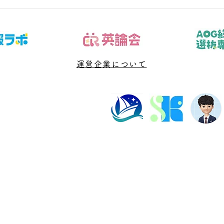
では「帰宅時刻別に15分・30
では
分・45分の最低メニューを作
知、
る」という観点から、現状の見分
いう
け方と具体的な行動を整理しま
具体
す。数学は「長く勉強したか」よ
は「
り、どこで止まり、次に何を直す
運営企業について
で止
かが見えるほど改善しやすくなり
るほ
ます。 結論は、問題を増やす前
結論
に答案を診断し、優先順位と再テ
診断
スト日を決めることです。「帰宅
決め
時刻別に15分
始時
塾長紹介
よくある質問
ビル202数強塾
Dr.okke
プライバシーポリシー