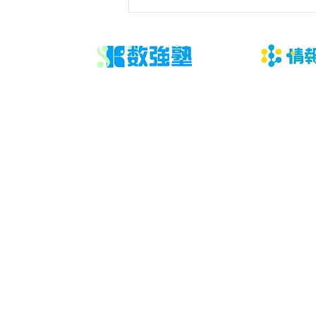
では「直近答案、学校ワーク、通
知表、学習時間、志望校をそろえ
る」という観点から、現状の見分
け方と具体的な行動を整理しま
す。数学は「長く勉強したか」よ
り、どこで止まり、次に何を直す
かが見えるほど改善しやすくなり
ます。 結論は、問題を増やす前
に答案を診断し、優先順位と再テ
スト日を決めることです。「直近
​数強塾
答案、学校ワ
オンライン数学塾
数強塾​ Group
〒231−0868 神奈川県横浜市中区石川町2丁目66林