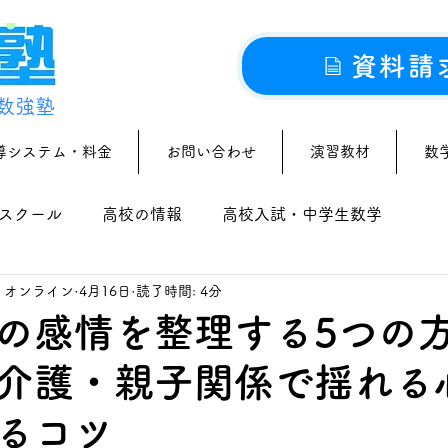
資料請
数強塾
導システム・料金
お問い合わせ
演習教材
数
スクール
高校の情報
高校入試・中学生数学
｜オンライン
4月16日
読了時間: 4分
の感情を整理する5つの
介護・親子関係で揺れる
るコツ