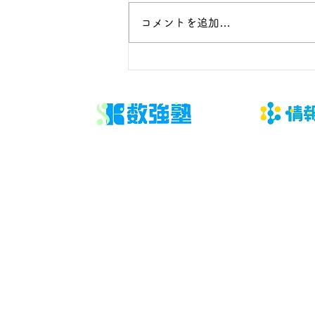
コメントを追加…
大学パンフレット・説明会情
報の賢い集め方｜受験生が今
すぐ実践できる完全ガイド
​数強塾
オンライン数学塾
数強塾​ Group
〒231−0868 神奈川県横浜市中区石川町2丁目66林