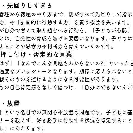
渉・先回りしすぎる
管理から宿題のやり方まで、親がすべて先回りして指示
力」や「計画的に行動する力」を養う機会を失います。
が自分で考えて取り組むべき行動を、「子どもが心配」
とは、自発性の育成を妨げる要因になります。子どもは
えることで思考力や判断力を育んでいくのです。
の押し付け・否定的な言葉
はず」「なんでこんな問題もわからないの?」といった
過度なプレッシャーとなります。期待に応えられないと
戦そのものを避けるようになる可能性があります。
もの自己肯定感を著しく傷つけ、「自分はできないんだ
心・放置
」という名目での無関心や放置も問題です。子どもに基
ナーを教えず、好き勝手に行動する状況を肯定すること
し」にあたります。