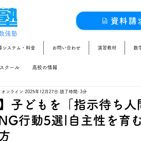
資料請
数強塾
導システム・料金
お問い合わせ
演習教材
数
スクール
高校の情報
｜オンライン
2025年12月27日
読了時間: 3分
】子どもを「指示待ち人
NG行動5選|自主性を育
方