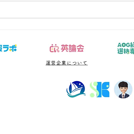
夏休みの反抗期、どう乗り越
クー
える？親が今すぐできる5つ
原因
の向き合い方
選
運営企業について
塾長紹介
よくある質問
ビル202数強塾