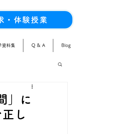
求・体験授業
学資料集
Q & A
Blog
間」に
む正し