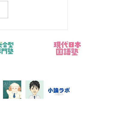
ラー病（冷房病）とは？
と今日からできる対策8
指導システム・料金
数学資料集