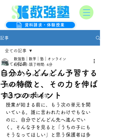
オンライン数学克服塾
数強塾
資料請求・体験授業
記事
全ての記事
数強塾｜数学｜塾｜オンライン
全ての記事
6月24日
読了時間: 4分
自分からどんどん予習する
インターナショナルスクール
子の特徴と、その力を伸ば
高校の情報
す3つのポイント
高校入試・中学生数学
授業が始まる前に、もう次の単元を開
いている。誰に言われたわけでもない
のに、自分でどんどん先へ進んでい
く。そんな子を見ると「うちの子にも
そうなってほしい」と思う保護者は多