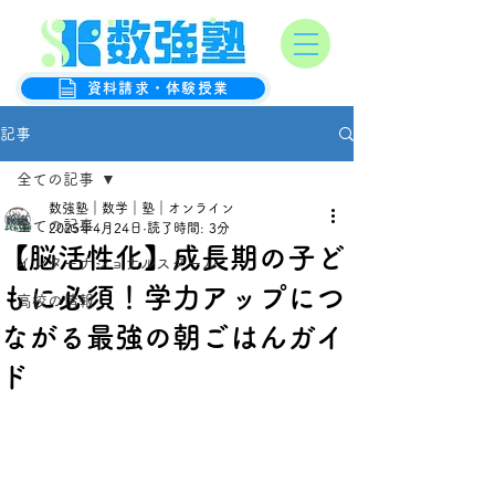
オンライン数学克服塾
数強塾
資料請求・体験授業
記事
全ての記事
数強塾｜数学｜塾｜オンライン
全ての記事
2025年4月24日
読了時間: 3分
【脳活性化】成長期の子ど
インターナショナルスクール
もに必須！学力アップにつ
高校の情報
ながる最強の朝ごはんガイ
ド