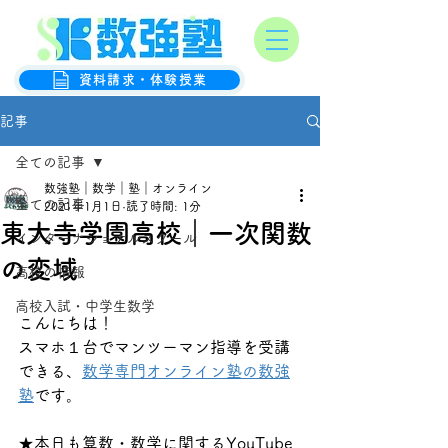
オンライン数学克服塾
数強塾
資料請求・体験授業
記事
全ての記事
数強塾｜数学｜塾｜オンライン
全ての記事
2021年1月1日
読了時間: 1分
東大寺学園高校｜一次関数
インターナショナルスクール
の変域
高校の情報
高校入試・中学生数学
こんにちは！
スマホ１台でマンツーマン指導を受講
できる、
数学専門オンライン塾の数強
塾
です。
★本日も算数・数学に関するYouTube