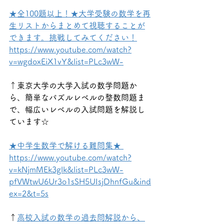
★全100題以上！★大学受験の数学を再
生リストからまとめて視聴することが
できます。挑戦してみてください！
https://www.youtube.com/watch?
v=wgdoxEiX1vY&list=PLc3wW-
↑東京大学の大学入試の数学問題か
ら、簡単なパズルレベルの整数問題ま
で、幅広いレベルの入試問題を解説し
ています☆
★中学生数学で解ける難問集★ 
https://www.youtube.com/watch?
v=kNjmMEk3glk&list=PLc3wW-
pfVWtwU6Ur3o1sSH5UIsjDhnfGu&ind
ex=2&t=5s
↑
高校入試の数学の過去問解説から、