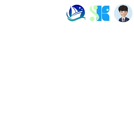
塾長紹介
よくある質問
ビル202数強塾
Dr.okke
プライバシーポリシー
神奈川県横浜市の数学専
代表直通連絡先
fujiwa
​日本国語塾TOP｜オン
​© 2026 数強塾