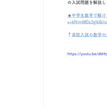
の入試問題を解説し
★中学生数学で解ける難問集★
v=kNjmMEk3glk&li
↑
高校入試の数学の
https://youtu.be/dk