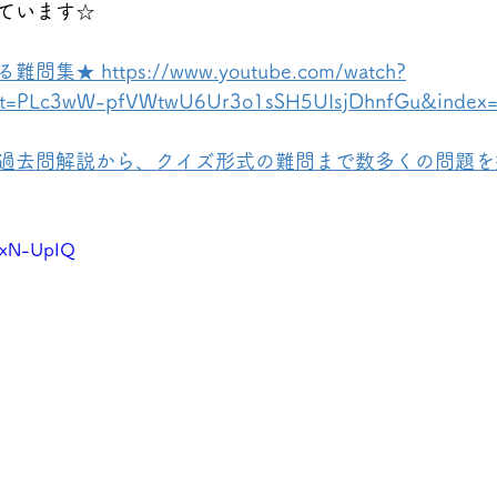
ています☆
 https://www.youtube.com/watch?
st=PLc3wW-pfVWtwU6Ur3o1sSH5UIsjDhnfGu&index
過去問解説から、クイズ形式の難問まで数多くの問題を
HzxN-UpIQ