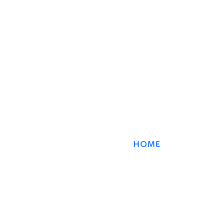
​数強塾
オンライン数学塾
数強塾​ Group
〒231−0868 神奈川県横浜市中区石川町2丁目66林
HOME