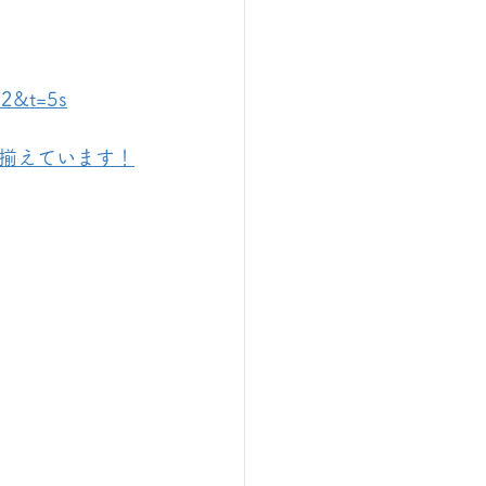
=2&t=5s
揃えています！