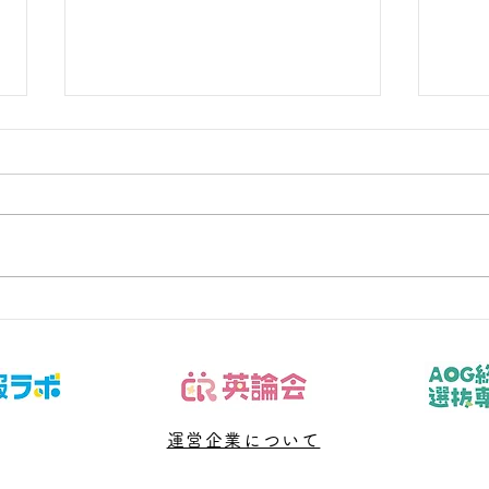
夏休みの反抗期、どう乗り越
クー
える？親が今すぐできる5つ
原因
の向き合い方
選
運営企業について