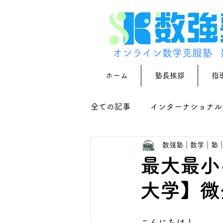
オンライン数学克服塾
ホーム
塾長挨拶
指
全ての記事
インターナショナル
数強塾｜数学｜塾
最大最小
大学】微
こんにちは！