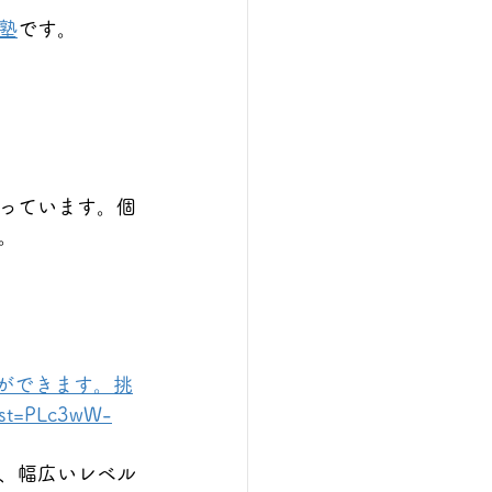
塾
です。
っています。個
。
ができます。挑
st=PLc3wW-
、幅広いレベル