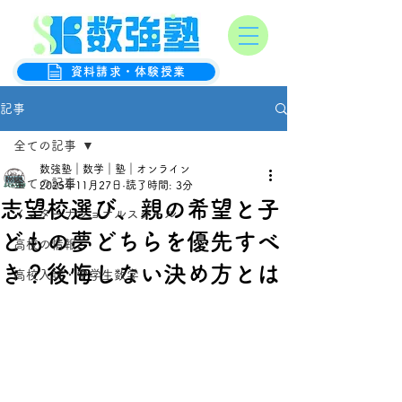
オンライン数学克服塾
数強塾
資料請求・体験授業
記事
全ての記事
数強塾｜数学｜塾｜オンライン
全ての記事
2025年11月27日
読了時間: 3分
志望校選び、親の希望と子
インターナショナルスクール
どもの夢どちらを優先すべ
高校の情報
き？後悔しない決め方とは
高校入試・中学生数学