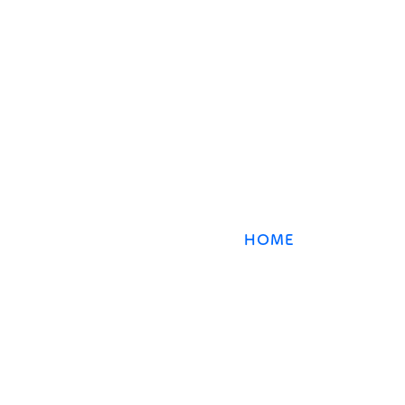
す。「公式、誤答、計算、持ち
​数強塾
物、睡眠を確認
オンライン数学塾
数強塾​ Group
〒231−0868 神奈川県横浜市中区石川町2丁目66林
HOME