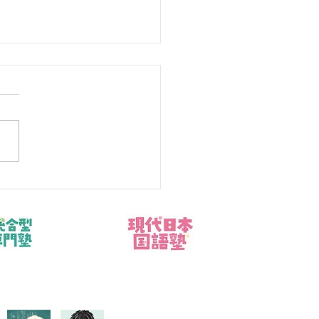
テスト数学まで2週間｜
ワークを3周する方法
テストの数学と学校成績を同
上げたい公立中学生と保護者
けた解説です。この記事では
周目全問、2周目誤答、3周目
ストに役割を分ける」という
から、現状の見分け方と具体
行動を整理します。数学は
く勉強したか」より、どこで
り、次に何を直すかが見える
改善しやすくなります。 結
、問題を増やす前に答案を診
、優先順位と再テスト日を決