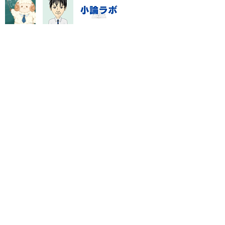
ことです。「1周目全問、2
誤答、
指導システム・料金
数学資料集
Blog
特定商取引に基づく表記
門塾「数強塾」オンライン対応
rashinno@icloud.com
ライン国語専門塾