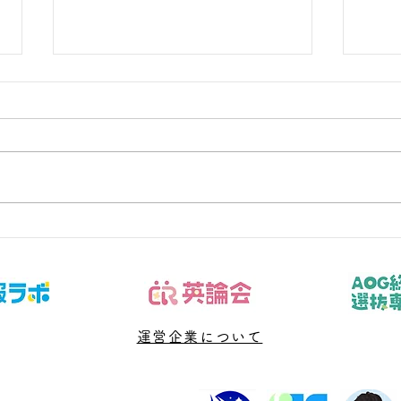
定期テスト数学まで1週間｜
定期
点数帯別にやることを絞る
学校
定期テストの数学と学校成績を同
定期
時に上げたい公立中学生と保護者
時に
へ向けた解説です。この記事では
へ向
「30・50・70点帯で基本、標
「1
準、応用の配分を変える」という
再テ
観点から、現状の見分け方と具体
観点
的な行動を整理します。数学は
的な
「長く勉強したか」より、どこで
「長
止まり、次に何を直すかが見える
運営企業について
止ま
ほど改善しやすくなります。 結
ほど
論は、問題を増やす前に答案を診
論は
断し、優先順位と再テスト日を決
断し