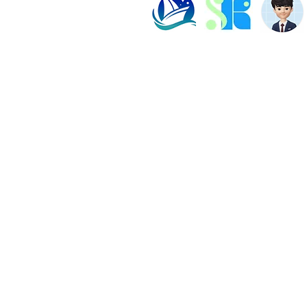
めることです。「30・50・70点
める
帯で基
周目
塾長紹介
よくある質問
ビル202数強塾
Dr.okke
プライバシーポリシー
神奈川県横浜市の数学専
代表直通連絡先
fujiwa
​日本国語塾TOP｜オン
​© 2026 数強塾