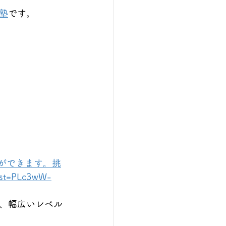
塾
です。
ができます。挑
st=PLc3wW-
、幅広いレベル