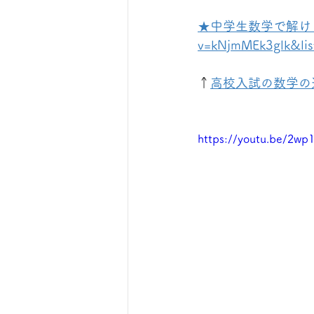
★中学生数学で解ける難問集★
v=kNjmMEk3glk&li
↑
高校入試の数学の
https://youtu.be/2wp