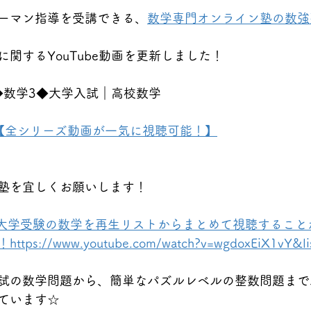
ーマン指導を受講できる、
数学専門オンライン塾の数強
関するYouTube動画を更新しました！
◆数学3◆大学入試｜高校数学
【全シリーズ動画が一気に視聴可能！】
塾を宜しくお願いします！
★大学受験の数学を再生リストからまとめて視聴すること
://www.youtube.com/watch?v=wgdoxEiX1vY&li
試の数学問題から、簡単なパズルレベルの整数問題まで
ています☆