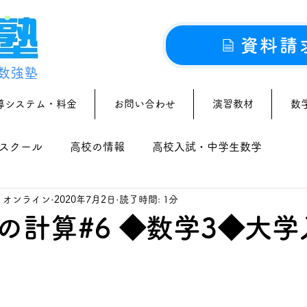
資料請
数強塾
導システム・料金
お問い合わせ
演習教材
数
スクール
高校の情報
高校入試・中学生数学
｜オンライン
2020年7月2日
読了時間: 1分
の計算#6 ◆数学3◆大