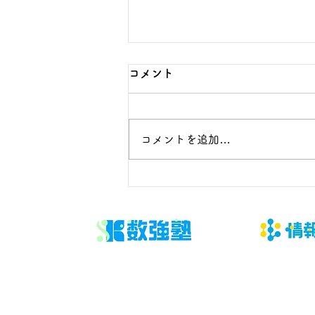
数学の定期テスト前日｜確認
コメント
すること・やめること
定期テストの数学と学校成績を同
コメントを追加…
時に上げたい公立中学生と保護者
へ向けた解説です。この記事では
「公式、誤答、計算、持ち物、睡
眠を確認する」という観点から、
現状の見分け方と具体的な行動を
整理します。数学は「長く勉強し
たか」より、どこで止まり、次に
何を直すかが見えるほど改善しや
すくなります。 結論は、問題を
増やす前に答案を診断し、優先順
位と再テスト日を決めることで