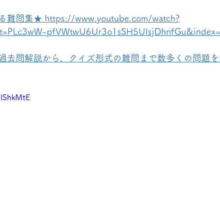
 https://www.youtube.com/watch?
st=PLc3wW-pfVWtwU6Ur3o1sSH5UIsjDhnfGu&index
過去問解説から、クイズ形式の難問まで数多くの問題を
1lShkMtE