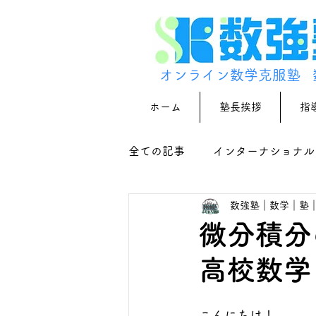
オンライン数学克服塾
ホーム
塾長挨拶
指
全ての記事
インターナショナル
数強塾｜数学｜塾
微分積分
高校数学
こんにちは！