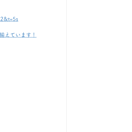
=2&t=5s
揃えています！