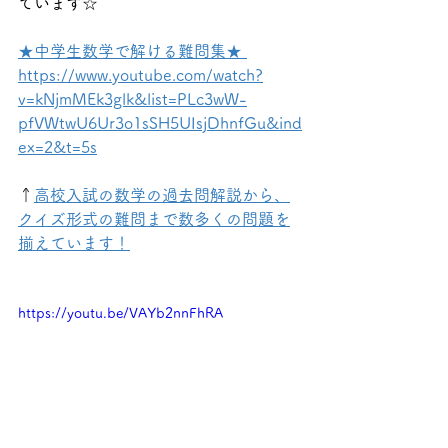
ています☆
★中学生数学で解ける難問集★ 
https://www.youtube.com/watch?
v=kNjmMEk3glk&list=PLc3wW-
pfVWtwU6Ur3o1sSH5UIsjDhnfGu&ind
ex=2&t=5s
↑
高校入試の数学の過去問解説から、
クイズ形式の難問まで数多くの問題を
揃えています！
https://youtu.be/VAYb2nnFhRA