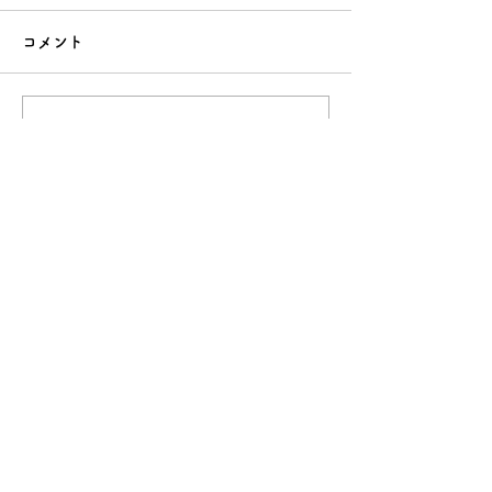
コメント
コメントを追加…
夏休みの反抗期、どう乗
クーラー病（冷
り越える？親が今すぐで
は？原因と今日
きる5つの向き合い方
る対策8選
運営企業について
​数強塾