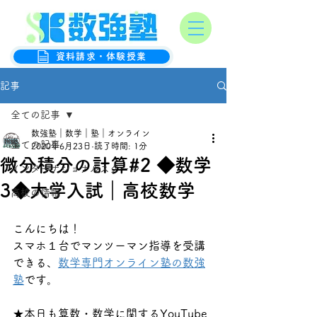
オンライン数学克服塾
数強塾
資料請求・体験授業
記事
全ての記事
数強塾｜数学｜塾｜オンライン
全ての記事
2020年6月23日
読了時間: 1分
微分積分の計算#2 ◆数学
インターナショナルスクール
3◆大学入試｜高校数学
高校の情報
こんにちは！
スマホ１台でマンツーマン指導を受講
できる、
数学専門オンライン塾の数強
塾
です。
★本日も算数・数学に関するYouTube