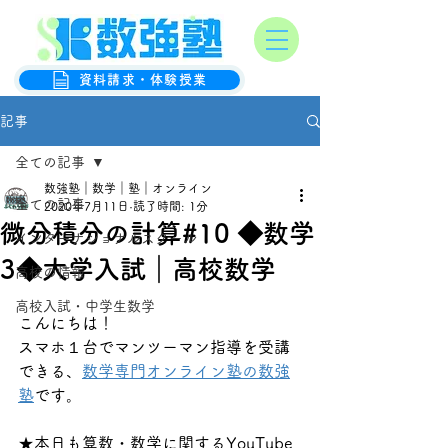
オンライン数学克服塾
数強塾
資料請求・体験授業
記事
全ての記事
数強塾｜数学｜塾｜オンライン
全ての記事
2020年7月11日
読了時間: 1分
微分積分の計算#10 ◆数学
インターナショナルスクール
3◆大学入試｜高校数学
高校の情報
高校入試・中学生数学
こんにちは！
スマホ１台でマンツーマン指導を受講
できる、
数学専門オンライン塾の数強
塾
です。
★本日も算数・数学に関するYouTube