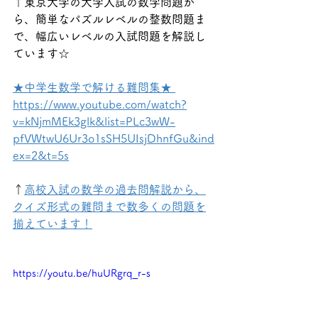
↑東京大学の大学入試の数学問題か
ら、簡単なパズルレベルの整数問題ま
で、幅広いレベルの入試問題を解説し
ています☆
★中学生数学で解ける難問集★ 
https://www.youtube.com/watch?
v=kNjmMEk3glk&list=PLc3wW-
pfVWtwU6Ur3o1sSH5UIsjDhnfGu&ind
ex=2&t=5s
↑
高校入試の数学の過去問解説から、
クイズ形式の難問まで数多くの問題を
揃えています！
https://youtu.be/huURgrq_r-s