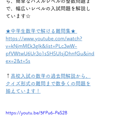
ら、簡単なパズルレベルの整数問題ま
で、幅広いレベルの入試問題を解説し
ています☆
★中学生数学で解ける難問集★ 
https://www.youtube.com/watch?
v=kNjmMEk3glk&list=PLc3wW-
pfVWtwU6Ur3o1sSH5UIsjDhnfGu&ind
ex=2&t=5s
↑
高校入試の数学の過去問解説から、
クイズ形式の難問まで数多くの問題を
揃えています！
https://youtu.be/5FPu6-PeS28