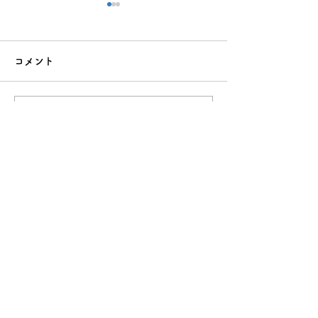
コメント
コメントを追加…
夏休みの反抗期、どう乗
クーラー病（冷
り越える？親が今すぐで
は？原因と今日
きる5つの向き合い方
る対策8選
運営企業について