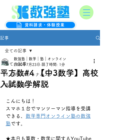
オンライン数学克服塾
数強塾
資料請求・体験授業
記事
全ての記事
数強塾｜数学｜塾｜オンライン
全ての記事
2020年7月23日
読了時間: 1分
平方数#4 【中3数学】高校
インターナショナルスクール
入試数学解説
高校の情報
こんにちは！
スマホ１台でマンツーマン指導を受講
できる、
数学専門オンライン塾の数強
塾
です。
★本日も算数・数学に関するYouTube