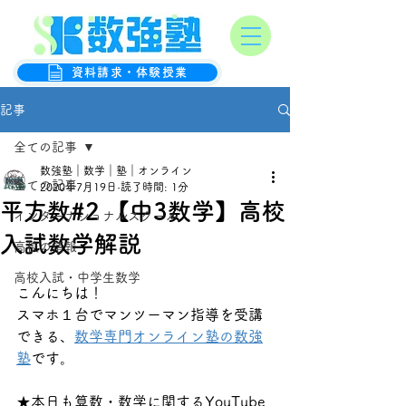
オンライン数学克服塾
数強塾
資料請求・体験授業
記事
全ての記事
数強塾｜数学｜塾｜オンライン
全ての記事
2020年7月19日
読了時間: 1分
平方数#2 【中3数学】高校
インターナショナルスクール
入試数学解説
高校の情報
高校入試・中学生数学
こんにちは！
スマホ１台でマンツーマン指導を受講
できる、
数学専門オンライン塾の数強
塾
です。
★本日も算数・数学に関するYouTube