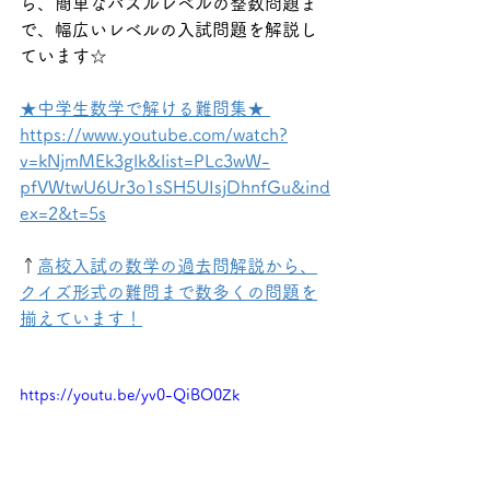
ら、簡単なパズルレベルの整数問題ま
で、幅広いレベルの入試問題を解説し
ています☆
★中学生数学で解ける難問集★ 
https://www.youtube.com/watch?
v=kNjmMEk3glk&list=PLc3wW-
pfVWtwU6Ur3o1sSH5UIsjDhnfGu&ind
ex=2&t=5s
↑
高校入試の数学の過去問解説から、
クイズ形式の難問まで数多くの問題を
揃えています！
https://youtu.be/yv0-QiBO0Zk