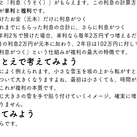
と「利息（りそく）」がもらえます。この利息の計算方
が
単利
と
複利
です。
けたお金（元本）だけに利息がつく
れまでにもらった利息の合計に、さらに利息がつく
を年利2％で預けた場合、単利なら毎年2万円ずつ増える
目の利息2万円が元本に加わり、2年目は102万円に対し
利息がつく」という仕組みが複利の最大の特徴です。
たとえで考えてみよう
によく例えられます。小さな雪玉を坂の上から転がすと
ついて大きくなりますよね。最初は小さくても、時間が
これが複利の本質です。
じ大きさの雪を手で貼り付けていくイメージ。確実に増
りません。
してみよう
らです。