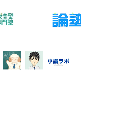
始条件、最低量、質問方法、
報告を短く決める」です。結
ら言えば、問題や授業を増や
に、判断材料と次に確認する
決めることが大切です。
学 宿題 親子 約束」と検索す
階では、不安の言葉と実際の
が一致していないことがあり
。直近の答案、学校ワーク、
時間
指導システム・料金
数学資料集
Blog
特定商取引に基づく表記