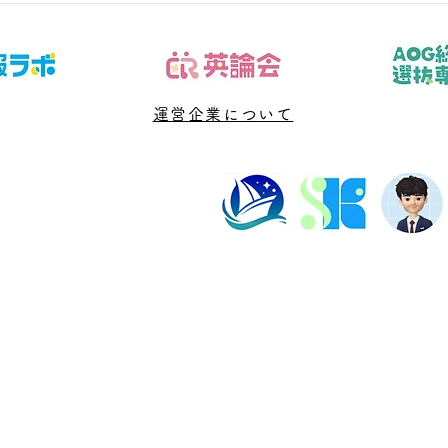
「志望校、現在点、残り回数を本
「開
人と可視化し、今週の行動へ落と
完了
す」です。結論から言えば、問題
論か
や授業を増やす前に、判断材料と
す前
次に確認する日を決めることが大
運営企業について
日を
切です。 「中3 数学 危機感な
「数
い」と検索する段階では、不安の
る段
言葉と実際の原因が一致していな
原因
いことがあります。直近の答案、
ます
学校ワー
学習
塾長紹介
よくある質問
ビル202数強塾
Dr.okke
プライバシーポリシー