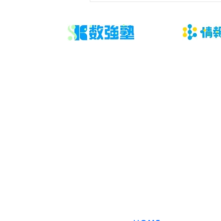
「答案、通知表、学校進度、学習
時間、本人の困り方を事実として
共有する」です。結論から言え
ば、問題や授業を増やす前に、判
断材料と次に確認する日を決める
ことが大切です。 「数学 無料相
談 保護者」と検索する段階で
は、不安の言葉と実際の原因が一
致していないことがあります。直
​数強塾
近の答案、学
オンライン数学塾
数強塾​ Group
〒231−0868 神奈川県横浜市中区石川町2丁目66林