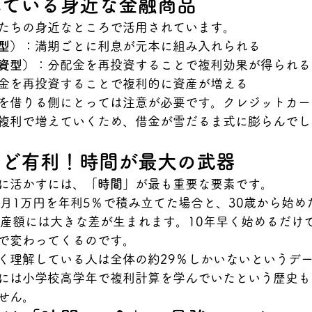
れている身近な金融商品
たちの身近なところで活用されています。
型）
：満期ごとに利息が元本に組み入れられる
資型）
：分配金を再投資することで複利効果が得られる
金を再投資することで複利的に資産が増える
を借りる側にとっては注意が必要です。クレジットカー
複利で増えていくため、借金が雪だるま式に膨らんでし
ほど有利！時間が最大の武器
に活かすには、
「時間」
が最も重要な要素です。
毎月1万円を年利5％で積み立てた場合と、30歳から始め
資産額には大きな差が生まれます。10年早く始めるだけ
で変わってくるのです。
く理解している人は全体の約29％しかいないというデ
には小学校高学年で複利計算を学んでいたという歴史も
せん。