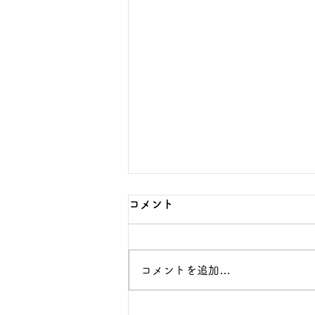
数学の無料相談で保護者が伝
コメント
えるべき5つの事実
子どもの数学を支えたいが、言い
コメントを追加…
過ぎ・任せすぎのどちらにもなら
ない関わり方を探している保護者
へ向けた記事です。今回扱うのは