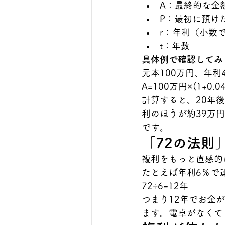
A：最終的な金
P：最初に預け
r：年利（小数
t：年数
具体例で確認してみ
元本100万円、年利
A=100万円×(1+0.04
計算すると、20年
利のほうが約39万
です。
「72の法則
複利をもっと直感的
たとえば年利6％で
72÷6=12年
つまり12年でお金が
ます。電卓がなくて