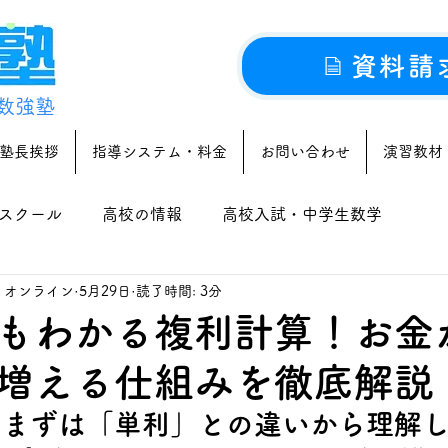
資料請
数強塾
塾長挨拶
指導システム・料金
お問い合わせ
演習教材
スクール
高校の情報
高校入試・中学生数学
｜オンライン
5月29日
読了時間: 3分
もわかる複利計算！お金
増える仕組みを徹底解説
？まずは「単利」との違いから理解