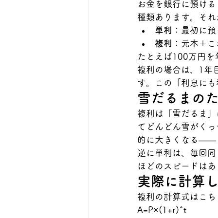
お金を銀行に預ける
種類あります。それ
単利
：最初に預
複利
：元本＋こ
たとえば100万円
複利の場合は、1年
す。この「利息にも
雪だるまの
複利は「雪だるま」
てどんどん雪がくっ
的に大きくなる——
逆に単利は、毎回同
ほどのスピードはあ
実際に計算
複利の計算式はこち
A=P×(1+r)^t