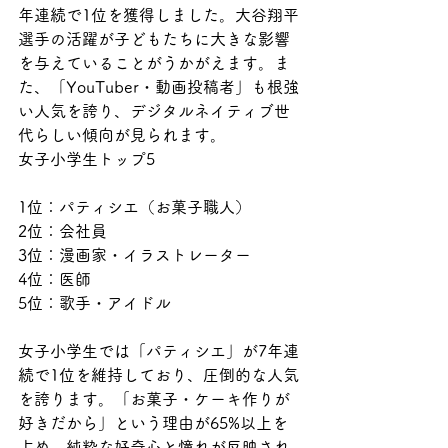
年連続で1位を獲得しました。大谷翔平
選手の活躍が子どもたちに大きな影響
を与えていることがうかがえます。ま
た、「YouTuber・動画投稿者」も根強
い人気を誇り、デジタルネイティブ世
代らしい傾向が見られます。
女子小学生トップ5
1位：パティシエ（お菓子職人）
2位：会社員
3位：漫画家・イラストレーター
4位：医師
5位：歌手・アイドル
女子小学生では「パティシエ」が7年連
続で1位を維持しており、圧倒的な人気
を誇ります。「お菓子・ケーキ作りが
好きだから」という理由が65%以上を
占め、純粋な好奇心と憧れが反映され