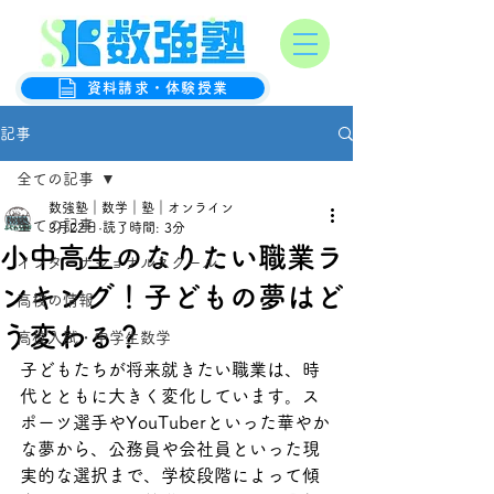
オンライン数学克服塾
数強塾
資料請求・体験授業
記事
全ての記事
数強塾｜数学｜塾｜オンライン
全ての記事
3月22日
読了時間: 3分
小中高生のなりたい職業ラ
インターナショナルスクール
ンキング！子どもの夢はど
高校の情報
う変わる？
高校入試・中学生数学
子どもたちが将来就きたい職業は、時
代とともに大きく変化しています。ス
ポーツ選手やYouTuberといった華やか
な夢から、公務員や会社員といった現
実的な選択まで、学校段階によって傾