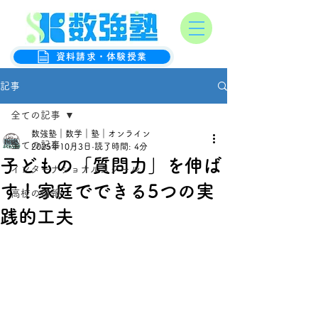
オンライン数学克服塾
数強塾
資料請求・体験授業
記事
全ての記事
数強塾｜数学｜塾｜オンライン
全ての記事
2025年10月3日
読了時間: 4分
子どもの「質問力」を伸ば
インターナショナルスクール
す！家庭でできる5つの実
高校の情報
践的工夫