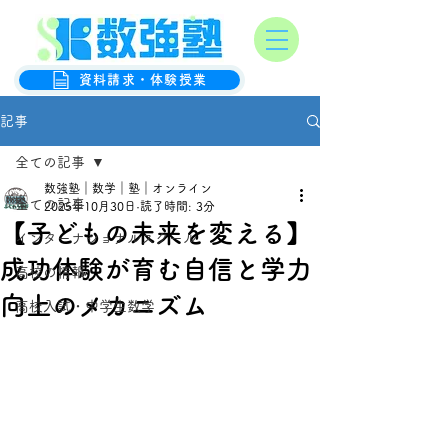
オンライン数学克服塾
数強塾
資料請求・体験授業
記事
全ての記事
数強塾｜数学｜塾｜オンライン
全ての記事
2025年10月30日
読了時間: 3分
【子どもの未来を変える】
インターナショナルスクール
成功体験が育む自信と学力
高校の情報
向上のメカニズム
高校入試・中学生数学