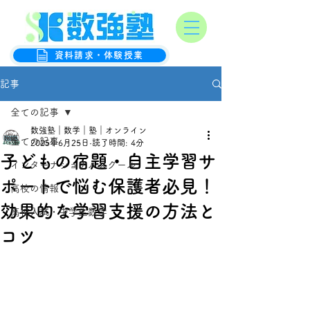
オンライン数学克服塾
数強塾
資料請求・体験授業
記事
全ての記事
数強塾｜数学｜塾｜オンライン
全ての記事
2025年6月25日
読了時間: 4分
子どもの宿題・自主学習サ
インターナショナルスクール
ポートで悩む保護者必見！
高校の情報
効果的な学習支援の方法と
高校入試・中学生数学
コツ