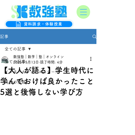
オンライン数学克服塾
数強塾
資料請求・体験授業
記事
全ての記事
数強塾｜数学｜塾｜オンライン
全ての記事
2025年5月13日
読了時間: 4分
【大人が語る】学生時代に
インターナショナルスクール
学んでおけば良かったこと
高校の情報
5選と後悔しない学び方