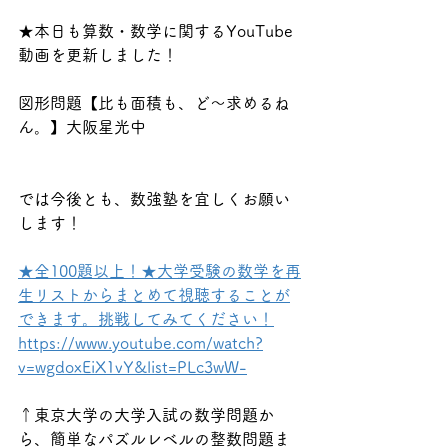
★本日も算数・数学に関するYouTube
動画を更新しました！
図形問題【比も面積も、ど〜求めるね
ん。】大阪星光中
では今後とも、数強塾を宜しくお願い
します！
★全100題以上！★大学受験の数学を再
生リストからまとめて視聴することが
できます。挑戦してみてください！
https://www.youtube.com/watch?
v=wgdoxEiX1vY&list=PLc3wW-
↑東京大学の大学入試の数学問題か
ら、簡単なパズルレベルの整数問題ま