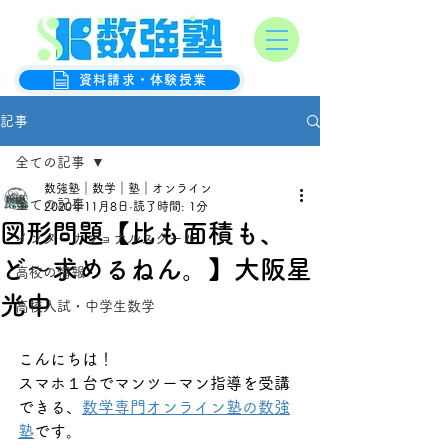
オンライン数学克服塾
数強塾
資料請求・体験授業
記事
全ての記事
数強塾｜数学｜塾｜オンライン
全ての記事
2020年11月8日
読了時間: 1分
図形問題【比も面積も、
インターナショナルスクール
ど〜求めるねん。】大阪星
高校の情報
光中
高校入試・中学生数学
こんにちは！
スマホ１台でマンツーマン指導を受講
できる、
数学専門オンライン塾の数強
塾
です。