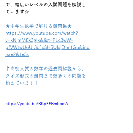
で、幅広いレベルの入試問題を解説し
ています☆
★中学生数学で解ける難問集★ 
https://www.youtube.com/watch?
v=kNjmMEk3glk&list=PLc3wW-
pfVWtwU6Ur3o1sSH5UIsjDhnfGu&ind
ex=2&t=5s
↑
高校入試の数学の過去問解説から、
クイズ形式の難問まで数多くの問題を
揃えています！
https://youtu.be/BKpFFBmbomA