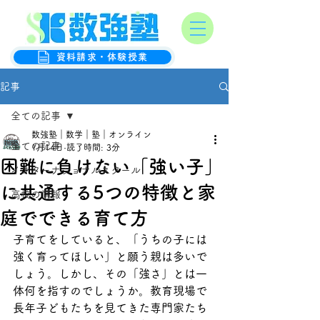
オンライン数学克服塾
数強塾
資料請求・体験授業
記事
全ての記事
数強塾｜数学｜塾｜オンライン
全ての記事
1月14日
読了時間: 3分
困難に負けない「強い子」
インターナショナルスクール
に共通する5つの特徴と家
高校の情報
庭でできる育て方
子育てをしていると、「うちの子には
強く育ってほしい」と願う親は多いで
しょう。しかし、その「強さ」とは一
体何を指すのでしょうか。教育現場で
長年子どもたちを見てきた専門家たち