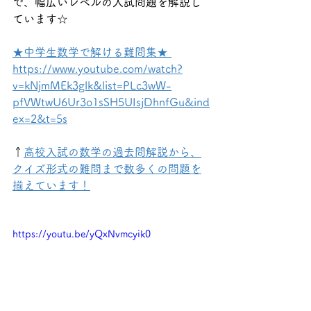
で、幅広いレベルの入試問題を解説し
ています☆
★中学生数学で解ける難問集★ 
https://www.youtube.com/watch?
v=kNjmMEk3glk&list=PLc3wW-
pfVWtwU6Ur3o1sSH5UIsjDhnfGu&ind
ex=2&t=5s
↑
高校入試の数学の過去問解説から、
クイズ形式の難問まで数多くの問題を
揃えています！
https://youtu.be/yQxNvmcyik0