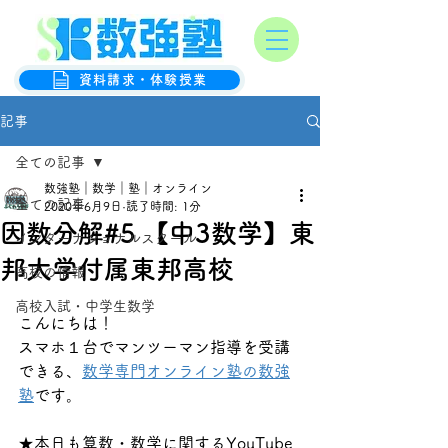
オンライン数学克服塾
数強塾
資料請求・体験授業
記事
全ての記事
数強塾｜数学｜塾｜オンライン
全ての記事
2020年6月9日
読了時間: 1分
因数分解#5 【中3数学】東
インターナショナルスクール
邦大学付属東邦高校
高校の情報
高校入試・中学生数学
こんにちは！
スマホ１台でマンツーマン指導を受講
できる、
数学専門オンライン塾の数強
塾
です。
★本日も算数・数学に関するYouTube