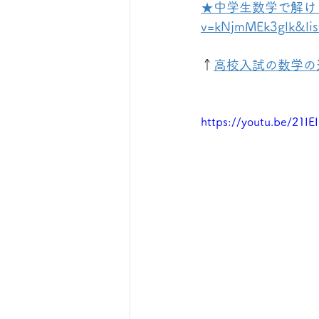
★中学生数学で解ける難問集★
v=kNjmMEk3glk&li
↑
高校入試の数学の
https://youtu.be/21IE