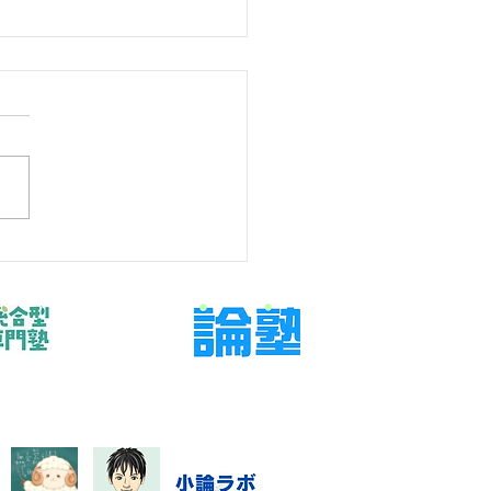
の宿題を巡る親子の約束
より完了条件
もの数学を支えたいが、言い
・任せすぎのどちらにもなら
関わり方を探している保護者
けた記事です。今回扱うのは
始条件、最低量、質問方法、
報告を短く決める」です。結
ら言えば、問題や授業を増や
に、判断材料と次に確認する
決めることが大切です。
学 宿題 親子 約束」と検索す
階では、不安の言葉と実際の
が一致していないことがあり
。直近の答案、学校ワーク、