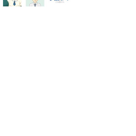
時間
指導システム・料金
数学資料集
Blog
特定商取引に基づく表記
門塾「数強塾」オンライン対応
rashinno@icloud.com