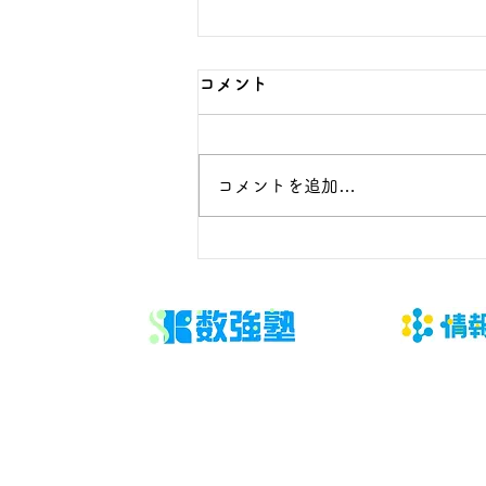
数学の無料相談で保護者が伝
コメント
えるべき5つの事実
子どもの数学を支えたいが、言い
コメントを追加…
過ぎ・任せすぎのどちらにもなら
ない関わり方を探している保護者
へ向けた記事です。今回扱うのは
「答案、通知表、学校進度、学習
時間、本人の困り方を事実として
共有する」です。結論から言え
ば、問題や授業を増やす前に、判
断材料と次に確認する日を決める
ことが大切です。 「数学 無料相
談 保護者」と検索する段階で
は、不安の言葉と実際の原因が一
致していないことがあります。直