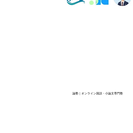
学校ワー
学習
塾長紹介
よくある質問
ビル202数強塾
Dr.okke
プライバシーポリシー
神奈川県横浜市の数学専
代表直通連絡先
fujiwa
論塾｜オンライン国語・小論文専門塾
​© 2026 数強塾