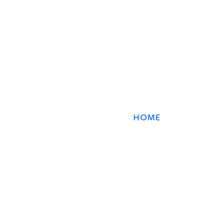
​数強塾
近の答案、学
オンライン数学塾
数強塾​ Group
〒231−0868 神奈川県横浜市中区石川町2丁目66林
HOME