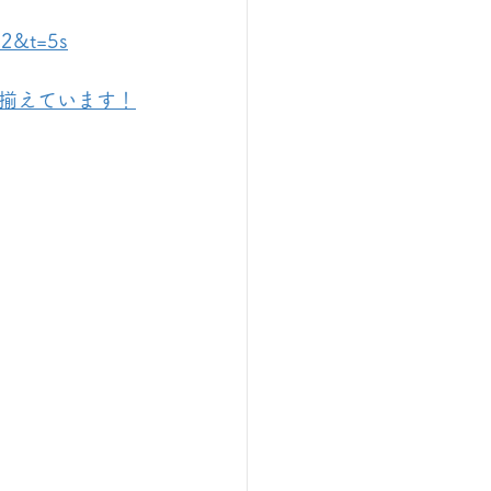
=2&t=5s
揃えています！