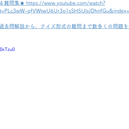
 https://www.youtube.com/watch?
st=PLc3wW-pfVWtwU6Ur3o1sSH5UIsjDhnfGu&index
過去問解説から、クイズ形式の難問まで数多くの問題を
I0xTzu0