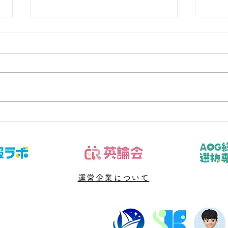
受験学年なのに数学の危機感
数学
がないと感じるとき
｜罰
子どもの数学を支えたいが、言い
子ど
過ぎ・任せすぎのどちらにもなら
過ぎ
ない関わり方を探している保護者
ない
へ向けた記事です。今回扱うのは
へ向
「志望校、現在点、残り回数を本
「開
人と可視化し、今週の行動へ落と
完了
す」です。結論から言えば、問題
論か
や授業を増やす前に、判断材料と
す前
次に確認する日を決めることが大
運営企業について
日を
切です。 「中3 数学 危機感な
「数
い」と検索する段階では、不安の
る段
言葉と実際の原因が一致していな
原因
いことがあります。直近の答案、
ます