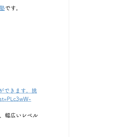
塾
です。
ができます。挑
st=PLc3wW-
、幅広いレベル