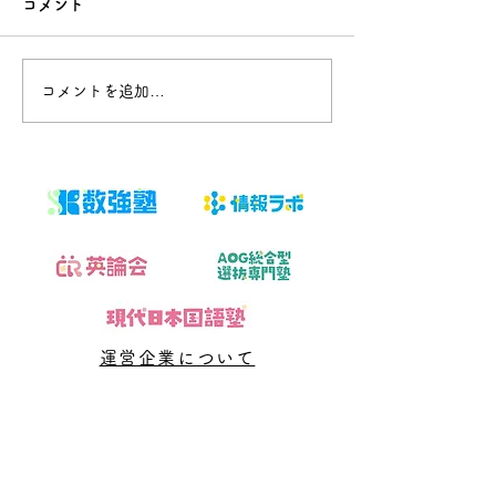
コメント
子どもの数学を支えたいが、
子どもの数学を支
言い過ぎ・任せすぎのどちら
言い過ぎ・任せす
にもならない関わり方を探し
にもならない関わ
コメントを追加…
ている保護者へ向けた記事で
ている保護者へ向
す。今回扱うのは「答案、通
す。今回扱うのは
知表、学校進度、学習時間、
現在点、残り回数
本人の困り方を事実として共
視化し、今週の行
有する」です。結論から言え
す」です。結論か
ば、問題や授業を増やす前
問題や授業を増や
に、判断材料と次に確認する
断材料と次に確認
日を決めることが大切です。
めることが大切です
「数学 無料相談 保護者」と
数学 危機感ない
検索する段階では、不安の言
る段階では、不安
運営企業について
葉と実際の原因が一致してい
際の原因が一致し
ないことがあります。直近の
とがあります。直
​数強塾
答案、学
学校ワー
オンライン数学塾
数強塾​ Group