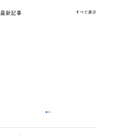
すべて表示
最新記事
数学の無料相談で保護者
受験学年なのに
が伝えるべき5つの事実
機感がないと感