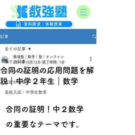
オンライン数学克服塾
数強塾
資料請求・体験授業
記事
全ての記事
数強塾｜数学｜塾｜オンライン
全ての記事
2019年10月13日
読了時間: 1分
合同の証明の応用問題を解
インターナショナルスクール
説｜中学２年生｜数学
高校の情報
高校入試・中学生数学
合同の証明！中２数学
の重要なテーマです。