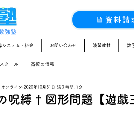
資料請
数強塾
導システム・料金
お問い合わせ
演習教材
数
スクール
高校の情報
｜オンライン
2020年10月31日
読了時間: 1分
星の呪縛 † 図形問題【遊