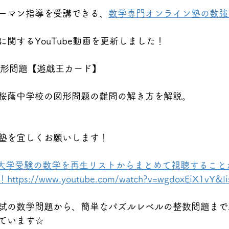
ーマン指導を受講できる、
数学専門オンライン塾の数強
関するYouTube動画を更新しました！
  図形問題【遊戯王カード】
桜蔭中学校の図形問題の難問の解き方を解説。
塾を宜しくお願いします！
★大学受験の数学を再生リストからまとめて視聴すること
://www.youtube.com/watch?v=wgdoxEiX1vY&li
試の数学問題から、簡単なパズルレベルの整数問題まで
ています☆