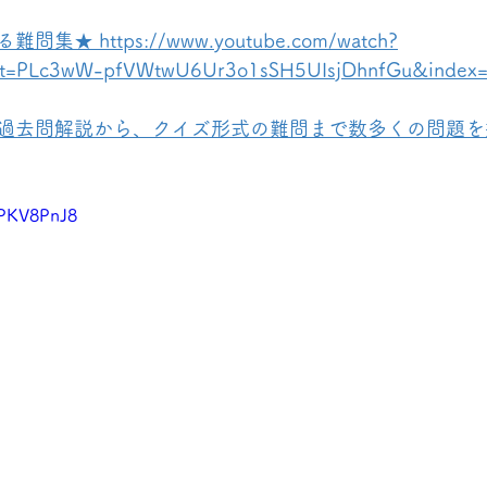
 https://www.youtube.com/watch?
st=PLc3wW-pfVWtwU6Ur3o1sSH5UIsjDhnfGu&index
過去問解説から、クイズ形式の難問まで数多くの問題を
XPKV8PnJ8