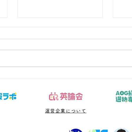
夏休みの反抗期、どう乗り越
クー
える？親が今すぐできる5つ
原因
の向き合い方
選
運営企業について