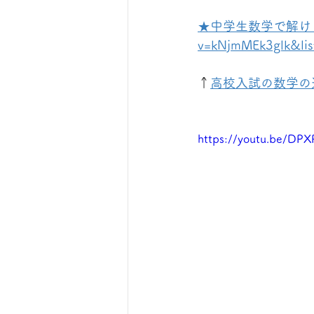
★中学生数学で解ける難問集★
v=kNjmMEk3glk&li
↑
高校入試の数学の
https://youtu.be/DP