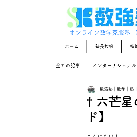
オンライン数学克服塾
ホーム
塾長挨拶
指
全ての記事
インターナショナル
数強塾｜数学｜塾
† 六芒
ド】
こんにちは！