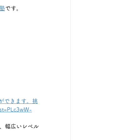
塾
です。
ができます。挑
st=PLc3wW-
、幅広いレベル