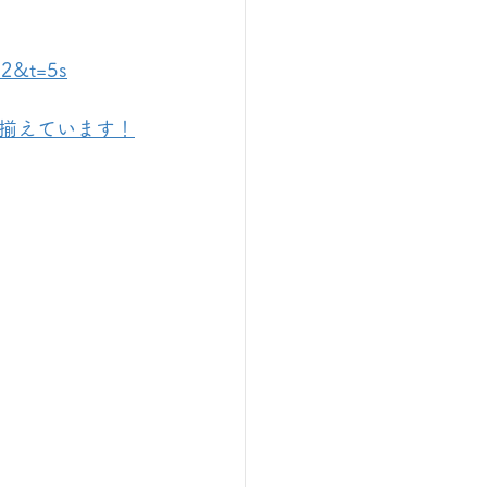
=2&t=5s
揃えています！