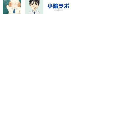
指導システム・料金
数学資料集
Blog
特定商取引に基づく表記
門塾「数強塾」オンライン対応
rashinno@icloud.com
ライン国語専門塾