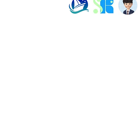
塾長紹介
よくある質問
ビル202数強塾
Dr.okke
プライバシーポリシー
神奈川県横浜市の数学専
代表直通連絡先
fujiwa
​日本国語塾TOP｜オン
​© 2026 数強塾