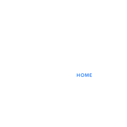
​数強塾
オンライン数学塾
数強塾​ Group
〒231−0868 神奈川県横浜市中区石川町2丁目66林
HOME