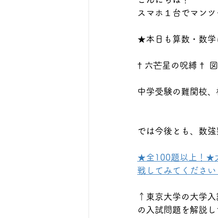
スマホ１台でマンツ
★本日も算数・数学に
† 六芒星の呪縛 †
中学受験の難関校、
では今後とも、数強
★全100題以上！
戦してみてください！https
↑東京大学の大学入
の入試問題を解説し